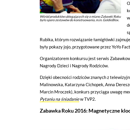
O
k
Wśród produktów ubiegających się o miano Zabawki Roku
w
było sporo zestawów do konstruowania, m.in. GoldieBlox.
d
s
Rubika, którym rozwiązanie łamigłówki zajmuje 
były pokazy jojo, przygotowane przez YoYo Fact
Organizatorem konkursu jest serwis Zabawkowic
Nagrody Dzieci i Nagrody Rodziców.
Dzięki obecności rodziców znanych z telewizyjn
Malinowska, Katarzyna Cichopek, Anna Dereszo
Marcin Mroczek), konkurs przyciąga uwagę medi
Pytaniu na śniadanie
w TVP2.
Zabawka Roku 2016: Magnetyczne klock