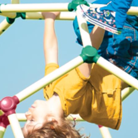
 dzięki którym w sposób prawidłowy
ji po zalogowaniu. Ponadto,
es.
yk związanych z aktywnością
ści na naszej stronie, które mogą
le Analytics mogą być
bie tego nie życzysz, możesz
y automatycznie gromadzić informacje
zumieć naszych klientów
 związane z Salesflare.