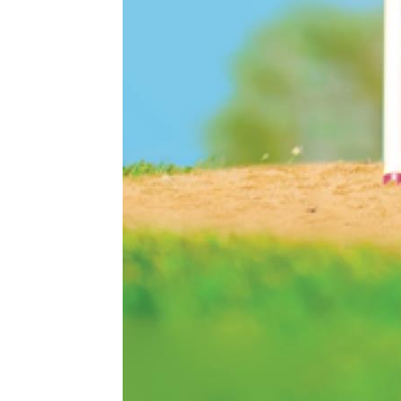
Odtwarzacze multimedialn
Na tej stronie osadzane są multime
działania pliki cookies pochodzące
wyłączyć pliki cookies związane z o