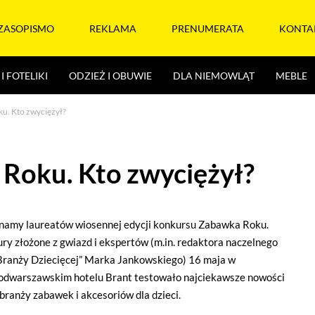
ZASOPISMO
REKLAMA
PRENUMERATA
KONTA
I FOTELIKI
ODZIEŻ I OBUWIE
DLA NIEMOWLĄT
MEBLE
u. Kto zwyciężył?
Roku. Kto zwyciężył?
namy laureatów wiosennej edycji konkursu Zabawka Roku.
ury złożone z gwiazd i ekspertów (m.in. redaktora naczelnego
Branży Dziecięcej” Marka Jankowskiego) 16 maja w
odwarszawskim hotelu Brant testowało najciekawsze nowości
 branży zabawek i akcesoriów dla dzieci.