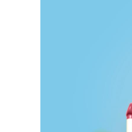
Akceptuję wszystkie pliki cook
Niezbędne pliki cookies
Te pliki cookies pozostają zawsze ak
funkcjonują m.in. formularze na str
w plikach cookies własnych zapisywa
Narzędzia Google
Korzystamy z Google Analytics, czyli
użytkowników na naszej stronie. Kod
być przez Google wykorzystywane pr
wykorzystywane w ustawieniach kamp
wyłączyć narzędzia Google.
Salesflare
Korzystamy z Salesflare, narzędzia d
na temat Twojej interakcji z naszą 
i dostosowywać nasze działania do Tw