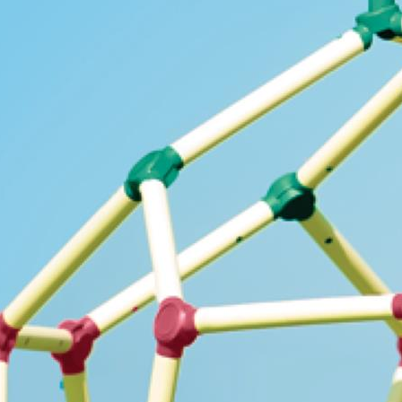
ies
tywne i nie masz możliwości wyboru w tym zakresie. Są to pliki cookies,
onie oraz mechanizm logowania do konta użytkownika i utrzymywania ses
na jest informacja o dokonanych przez Ciebie ustawieniach plików cooki
 narzędzia pozwalającego na gromadzenie, przeglądanie i analizę statyst
 śledzący Google Analytics gromadzi informacje na temat Twojej aktywno
zy budowaniu Twojego profilu użytkownika. Ponadto, informacje z Goog
anii reklamowych prowadzonych z wykorzystaniem Google Ads. Jeżeli so
o zarządzania relacjami z klientami. Salesflare używa plików cookies, ab
stroną oraz z naszym zespołem sprzedaży. Dane te pomagają nam lepiej ro
oich potrzeb. Jeżeli sobie tego nie życzysz, możesz wyłączyć pliki cookies