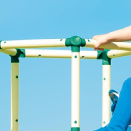
om, na tej stronie został
echnologii śledzących.
poszczególnych funkcji strony
nych szczegółowo
k.