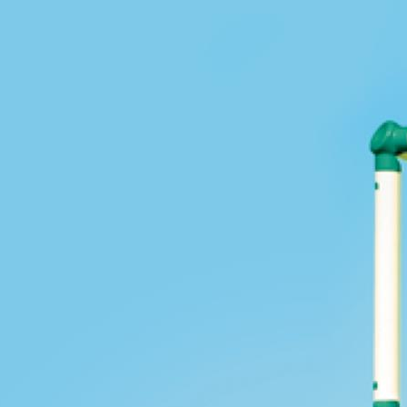
 że cenisz swoją prywatność. Wychodząc naprzeciw Twoim oczekiwani
la Ci kontrolować wykorzystywanie plików cookies oraz innych t
ane są na tej stronie w celu zapewnienia prawidłowego działania 
ich w celu korzystania z narzędzi zewnętrznych na zasadach opisa
kie stosowane przez tutaj pliki cookies, kliknij w poniższy przycis