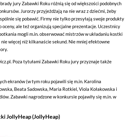
brady jury Zabawki Roku różnią się od większości podobnych
onkursów. Jurorzy przyjeżdżają na nie wraz z dziećmi, żeby
spólnie się pobawić. Firmy nie tylko przesyłają swoje produkty
o oceny, ale też organizują specjalne prezentacje. Uczestnicy
potkania mogli m.in. obserwować mistrzów w układaniu kostki
nie więcej niż kilkanaście sekund. Nie mniej efektowne
ory.
z.pl. Poza tytułami Zabawki Roku jury przyznaje także
ych ekranów (w tym roku pojawili się m.in. Karolina
wska, Beata Sadowska, Maria Rotkiel, Viola Kołakowska i
ów. Zabawki nagrodzone w konkursie pojawiły się m.in. w
i JollyHeap (JollyHeap)