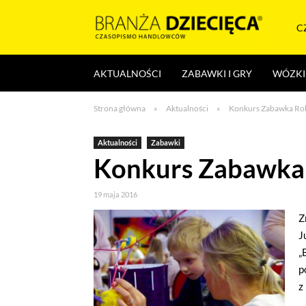
Skocz
do
C
treści
Branża
AKTUALNOŚCI
ZABAWKI I GRY
WÓZKI 
dziecięca
Strona główna
»
Aktualności
»
Konkurs Zabawka Rok
Aktualności
Zabawki
Konkurs Zabawka 
19 maja 2016
Z
J
„
p
z