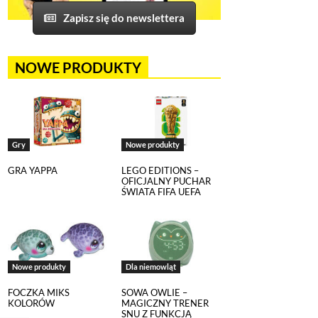
Zapisz się do newslettera
NOWE PRODUKTY
Gry
Nowe produkty
GRA YAPPA
LEGO EDITIONS –
OFICJALNY PUCHAR
ŚWIATA FIFA UEFA
Nowe produkty
Dla niemowląt
FOCZKA MIKS
SOWA OWLIE –
KOLORÓW
MAGICZNY TRENER
SNU Z FUNKCJĄ