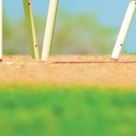
e (YouTube, Vimeo)
dia z serwisów YouTube i Vimeo. Odtwarzacze tych serwisów wykorzystu
 od ich dostawców. Dostawcy mogą uzyskiwać dostęp do informacji grom
dtwarzaczami, ale wtedy nie będziesz w stanie obejrzeć treści osadzonych