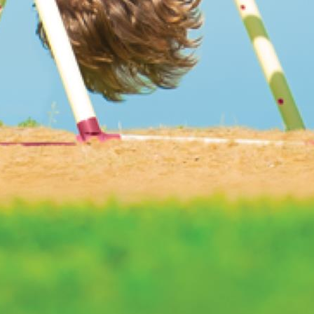
ją do swojego prawidłowego
adzonych w plikach cookies. Możesz
 w formie odtwarzaczy.