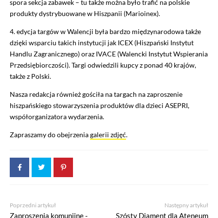
spora sekcja zabawek – tu także można było trafić na polskie
produkty dystrybuowane w Hiszpanii (Marioinex).
4. edycja targów w Walencji była bardzo międzynarodowa także
dzięki wsparciu takich instytucji jak ICEX (Hiszpański Instytut
Handlu Zagranicznego) oraz IVACE (Walencki Instytut Wspierania
Przedsiębiorczości). Targi odwiedzili kupcy z ponad 40 krajów,
także z Polski.
Nasza redakcja również gościła na targach na zaproszenie
hiszpańskiego stowarzyszenia produktów dla dzieci ASEPRI,
współorganizatora wydarzenia.
Zapraszamy do obejrzenia
galerii zdjęć
.
Poprzedni artykuł
Następny artykuł
Zaproszenia komunijne -
Szósty Diament dla Ateneum