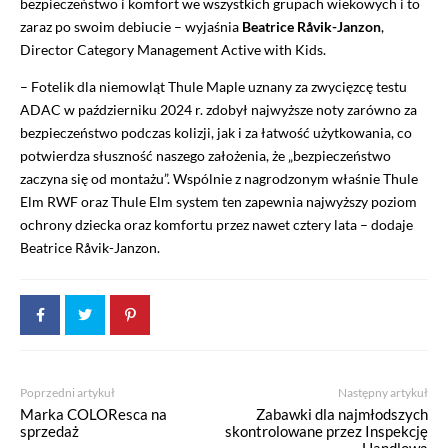
bezpieczeństwo i komfort we wszystkich grupach wiekowych i to
zaraz po swoim debiucie – wyjaśnia
Beatrice Råvik-Janzon
,
Director Category Management Active with Kids.
– Fotelik dla niemowląt Thule Maple uznany za zwycięzcę testu
ADAC w październiku 2024 r. zdobył najwyższe noty zarówno za
bezpieczeństwo podczas kolizji, jak i za łatwość użytkowania, co
potwierdza słuszność naszego założenia, że „bezpieczeństwo
zaczyna się od montażu”. Wspólnie z nagrodzonym właśnie Thule
Elm RWF oraz Thule Elm system ten zapewnia najwyższy poziom
ochrony dziecka oraz komfortu przez nawet cztery lata – dodaje
Beatrice Råvik-Janzon.
Poprzedni artykuł
Następny artykuł
Marka COLOResca na
Zabawki dla najmłodszych
sprzedaż
skontrolowane przez Inspekcję