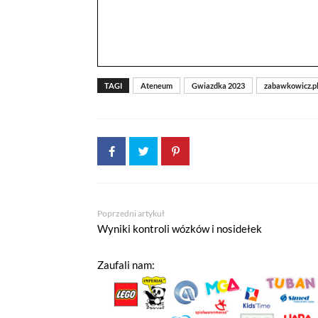
TAGI
Ateneum
Gwiazdka 2023
zabawkowicz.p
Poprzedni artykuł
Jeżeli tutaj zaglądasz, to znak,
Wyniki kontroli wózków i nosidełek
wdrożony mechanizm, który pozwa
Pliki cookies własne wykorzystyw
Zaufali nam:
a pliki cookies podmiotów trzec
w
polityce prywatności
.