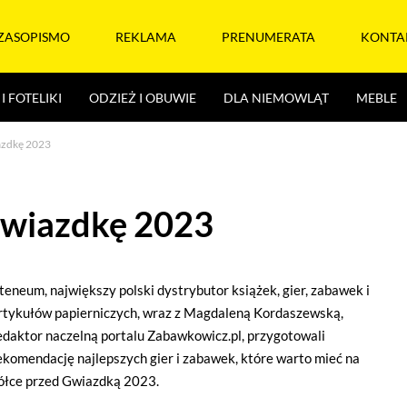
ZASOPISMO
REKLAMA
PRENUMERATA
KONTA
I FOTELIKI
ODZIEŻ I OBUWIE
DLA NIEMOWLĄT
MEBLE
azdkę 2023
Gwiazdkę 2023
teneum, największy polski dystrybutor książek, gier, zabawek i
rtykułów papierniczych, wraz z Magdaleną Kordaszewską,
edaktor naczelną portalu Zabawkowicz.pl, przygotowali
ekomendację najlepszych gier i zabawek, które warto mieć na
ółce przed Gwiazdką 2023.