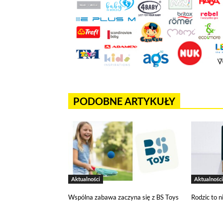
Jeżeli chcesz zaakceptować wszyst
Akceptuję wszystkie pliki cook
Niezbędne pliki cookies
Te pliki cookies pozostają zawsze ak
funkcjonują m.in. formularze na str
PODOBNE ARTYKUŁY
w plikach cookies własnych zapisywa
Narzędzia Google
Korzystamy z Google Analytics, czyli
użytkowników na naszej stronie. Kod
być przez Google wykorzystywane pr
wykorzystywane w ustawieniach kamp
Aktualności
Aktualności
wyłączyć narzędzia Google.
Wspólna zabawa zaczyna się z BS Toys
Rodzic to n
Salesflare