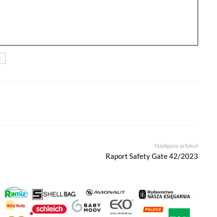
l
Następny artykuł
 że cenisz swoją prywatność. Wychodząc naprzeciw Twoim oczekiwani
Raport Safety Gate 42/2023
la Ci kontrolować wykorzystywanie plików cookies oraz innych t
ane są na tej stronie w celu zapewnienia prawidłowego działania 
ich w celu korzystania z narzędzi zewnętrznych na zasadach opisa