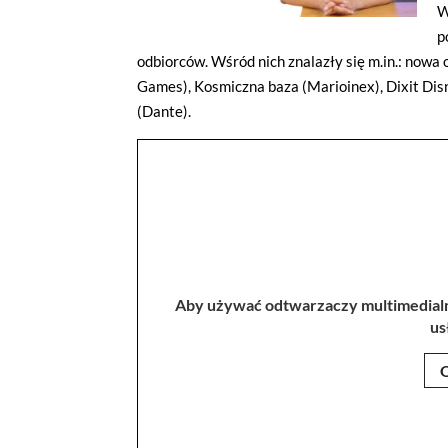
p
odbiorców. Wśród nich znalazły się m.in.: nowa 
Games), Kosmiczna baza (Marioinex), Dixit Dis
(Dante).
Aby używać odtwarzaczy multimedialny
us
O