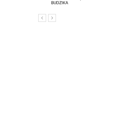
BUDZIKA
om, na tej stronie został
echnologii śledzących.
poszczególnych funkcji strony
nych szczegółowo