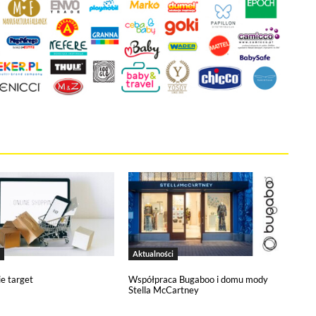
kie stosowane przez tutaj pliki cookies, kliknij w poniższy przycis
ies
tywne i nie masz możliwości wyboru w tym zakresie. Są to pliki cookies,
onie oraz mechanizm logowania do konta użytkownika i utrzymywania ses
na jest informacja o dokonanych przez Ciebie ustawieniach plików cooki
 narzędzia pozwalającego na gromadzenie, przeglądanie i analizę statyst
 śledzący Google Analytics gromadzi informacje na temat Twojej aktywno
zy budowaniu Twojego profilu użytkownika. Ponadto, informacje z Goog
anii reklamowych prowadzonych z wykorzystaniem Google Ads. Jeżeli so
Aktualności
ie target
Współpraca Bugaboo i domu mody
Stella McCartney