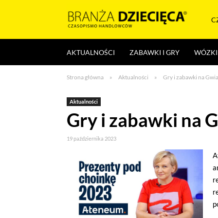
Skocz
do
C
treści
Branża
AKTUALNOŚCI
ZABAWKI I GRY
WÓZKI 
dziecięca
Strona główna
»
Aktualności
»
Gry i zabawki na Gwi
Aktualności
Gry i zabawki na 
19 października 2023
A
a
r
r
p