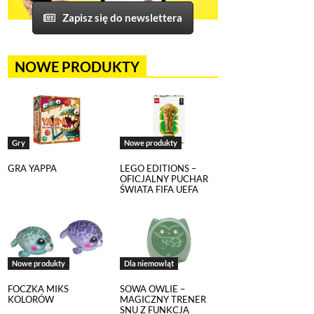
Zapisz się do newslettera
NOWE PRODUKTY
Gry
Nowe produkty
GRA YAPPA
LEGO EDITIONS –
OFICJALNY PUCHAR
ŚWIATA FIFA UEFA
Nowe produkty
Dla niemowląt
FOCZKA MIKS
SOWA OWLIE –
KOLORÓW
MAGICZNY TRENER
SNU Z FUNKCJĄ