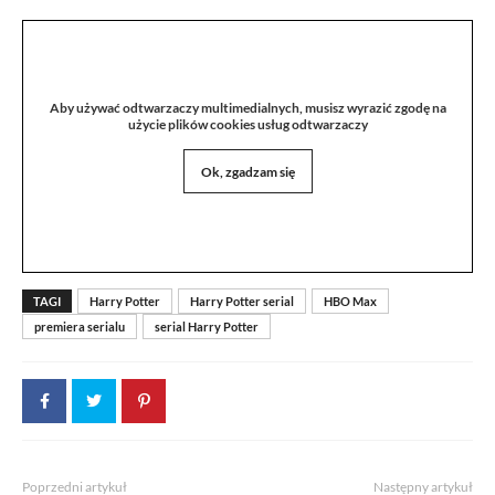
Aby używać odtwarzaczy multimedialnych, musisz wyrazić zgodę na
użycie plików cookies usług odtwarzaczy
Ok, zgadzam się
TAGI
Harry Potter
Harry Potter serial
HBO Max
premiera serialu
serial Harry Potter
Poprzedni artykuł
Następny artykuł