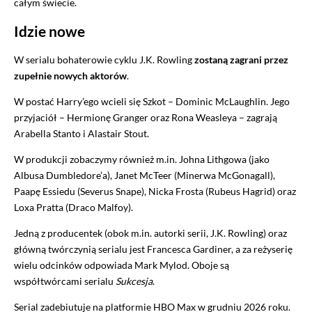
całym świecie.
Idzie nowe
W serialu bohaterowie cyklu J.K. Rowling
zostaną zagrani przez
zupełnie nowych aktorów
.
W postać Harry’ego wcieli się Szkot – Dominic McLaughlin. Jego
przyjaciół – Hermionę Granger oraz Rona Weasleya – zagrają
Arabella Stanto i Alastair Stout.
W produkcji zobaczymy również m.in. Johna Lithgowa (jako
Albusa Dumbledore’a), Janet McTeer (Minerwa McGonagall),
Paapę Essiedu (Severus Snape), Nicka Frosta (Rubeus Hagrid) oraz
Loxa Pratta (Draco Malfoy).
Jedną z producentek (obok m.in. autorki serii, J.K. Rowling) oraz
główną twórczynią serialu jest Francesca Gardiner, a za reżyserię
wielu odcinków odpowiada Mark Mylod. Oboje są
współtwórcami serialu
Sukcesja
.
Serial zadebiutuje na platformie HBO Max w grudniu 2026 roku.