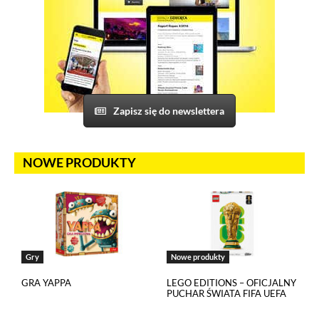
Korzystamy z Salesflare, narzędzia do zarządzania relacjami
z klientami. Salesflare używa plików cookies, aby
automatycznie gromadzić informacje na temat Twojej
interakcji z naszą stroną oraz z naszym zespołem sprzedaży.
Dane te pomagają nam lepiej rozumieć naszych klientów
i dostosowywać nasze działania do Twoich potrzeb. Jeżeli
sobie tego nie życzysz, możesz wyłączyć pliki cookies
związane z Salesflare.
Zapisz się do newslettera
Odtwarzacze multimedialne (YouTube, Vimeo)
NOWE PRODUKTY
Na tej stronie osadzane są multimedia z serwisów YouTube
i Vimeo. Odtwarzacze tych serwisów wykorzystują
do swojego prawidłowego działania pliki cookies pochodzące
od ich dostawców. Dostawcy mogą uzyskiwać dostęp
do informacji gromadzonych w plikach cookies. Możesz
wyłączyć pliki cookies związane z odtwarzaczami, ale wtedy
nie będziesz w stanie obejrzeć treści osadzonych w formie
Gry
Nowe produkty
odtwarzaczy.
GRA YAPPA
LEGO EDITIONS – OFICJALNY
PUCHAR ŚWIATA FIFA UEFA