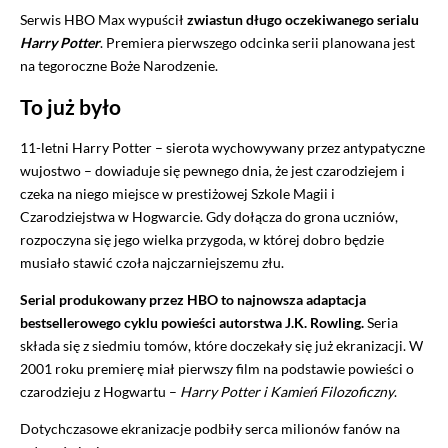
Serwis HBO Max wypuścił
zwiastun długo oczekiwanego serialu
Harry Potter
. Premiera pierwszego odcinka serii planowana jest
na tegoroczne Boże Narodzenie.
To już było
11-letni Harry Potter – sierota wychowywany przez antypatyczne
wujostwo – dowiaduje się pewnego dnia, że jest czarodziejem i
czeka na niego miejsce w prestiżowej Szkole Magii i
Czarodziejstwa w Hogwarcie. Gdy dołącza do grona uczniów,
rozpoczyna się jego wielka przygoda, w której dobro będzie
musiało stawić czoła najczarniejszemu złu.
Serial produkowany przez HBO to najnowsza adaptacja
bestsellerowego cyklu powieści autorstwa J.K. Rowling.
Seria
składa się z siedmiu tomów, które doczekały się już ekranizacji. W
2001 roku premierę miał pierwszy film na podstawie powieści o
czarodzieju z Hogwartu –
Harry Potter i Kamień Filozoficzny
.
Dotychczasowe ekranizacje podbiły serca milionów fanów na