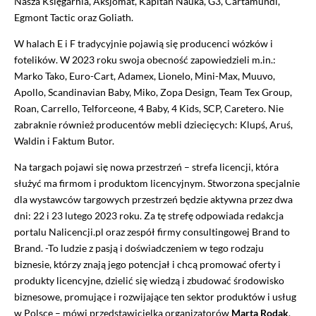
Nasza Księgarnia, Aksjomat, Kapitan Nauka, G3, Cartamundi,
Egmont Tactic oraz Goliath.
W halach E i F tradycyjnie pojawią się producenci wózków i
fotelików. W 2023 roku swoja obecność zapowiedzieli m.in.:
Marko Tako, Euro-Cart, Adamex, Lionelo, Mini-Max, Muuvo,
Apollo, Scandinavian Baby, Miko, Zopa Design, Team Tex Group,
Roan, Carrello, Telforceone, 4 Baby, 4 Kids, SCP, Caretero. Nie
zabraknie również producentów mebli dziecięcych: Klupś, Aruś,
Waldin i Faktum Butor.
Na targach pojawi się nowa przestrzeń – strefa licencji, która
służyć ma firmom i produktom licencyjnym. Stworzona specjalnie
dla wystawców targowych przestrzeń będzie aktywna przez dwa
dni: 22 i 23 lutego 2023 roku. Za tę strefę odpowiada redakcja
portalu Nalicencji.pl oraz zespół firmy consultingowej Brand to
Brand. -To ludzie z pasją i doświadczeniem w tego rodzaju
biznesie, którzy znają jego potencjał i chcą promować oferty i
produkty licencyjne, dzielić się wiedzą i zbudować środowisko
biznesowe, promujące i rozwijające ten sektor produktów i usług
w Polsce – mówi przedstawicielka organizatorów
Marta Rodak
.