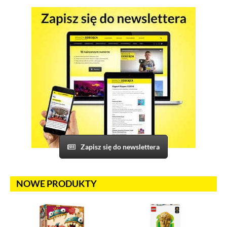
Odtwarzacze multimedialne (YouTube, Vimeo)
Na tej stronie osadzane są multimedia z serwisów YouTube
i Vimeo. Odtwarzacze tych serwisów wykorzystują
do swojego prawidłowego działania pliki cookies pochodzące
od ich dostawców. Dostawcy mogą uzyskiwać dostęp
do informacji gromadzonych w plikach cookies. Możesz
wyłączyć pliki cookies związane z odtwarzaczami, ale wtedy
nie będziesz w stanie obejrzeć treści osadzonych w formie
odtwarzaczy.
Zapisz się do newslettera
NOWE PRODUKTY