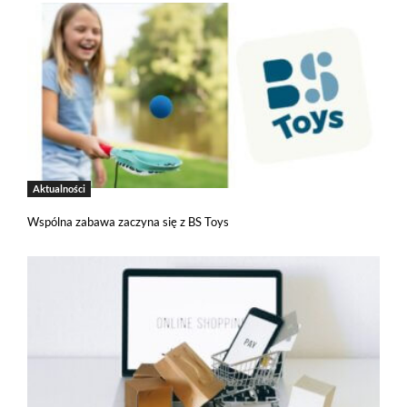
Pliki cookies własne wykorzystywane są na tej stronie w celu
zapewnienia prawidłowego działania poszczególnych funkcji
strony a pliki cookies podmiotów trzecich w celu korzystania
z narzędzi zewnętrznych na zasadach opisanych szczegółowo
w
polityce prywatności
.
Jeżeli chcesz zaakceptować wszystkie stosowane przez tutaj pliki
cookies, kliknij w poniższy przycisk.
Akceptuję wszystkie pliki cookies
Aktualności
Wspólna zabawa zaczyna się z BS Toys
Niezbędne pliki cookies
Te pliki cookies pozostają zawsze aktywne i nie masz
możliwości wyboru w tym zakresie. Są to pliki cookies, dzięki
którym w sposób prawidłowy funkcjonują m.in. formularze
na stronie oraz mechanizm logowania do konta użytkownika
i utrzymywania sesji po zalogowaniu. Ponadto, w plikach
cookies własnych zapisywana jest informacja o dokonanych
przez Ciebie ustawieniach plików cookies.