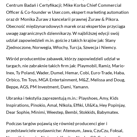
Centrum Badań i Certyfikacji; Mike Korba Chief Commercial
Officer & Co-founder w User.com, ekspert marketing automation
oraz dr Monika Żuraw z kancelarii prawnej Żuraw & Pikora.
Obecność międzynarodowych marek oraz ekspertów przyciąga
uwagę zagranicznych dziennikarzy. W najbliższej edycji swój
udział zapowiedzieli m.in. goście z takich krajów jak: Stany
Zjednoczone, Norwegia, Włochy, Turcja, Szwecja i Niemcy.
Wśród producentów zabawek, którzy zapowiedzieli udział w
targach, nie zabraknie takich firm jak: Playmobil, Ramiz, Mario-
Inex, Ty Poland, Wader, Dumel, Hemar, Cobi, Euro-Trade, Haba,
Orbico, Tm Toys, MGA Entertainment, M&Z, Melissa and Doug,
Beppe, AGS, PM Investment, Dami, Yamann.
Ubranka i tekstylia zaprezentują m.in.: Playshoes, Amy, Kids
Inspirations, Pinokio, Amal, NIkola, Effiki, Ul&Ka, Hey Popinjay,
Dear Sophie, Minimi, Weestep, Bembi, Stokkids, Babymatex.
Podczas targów pojawią się również producenci gier i
przedstawiciele wydawnictw: Ateneum, Jawa, CzuCzu, Foksal,