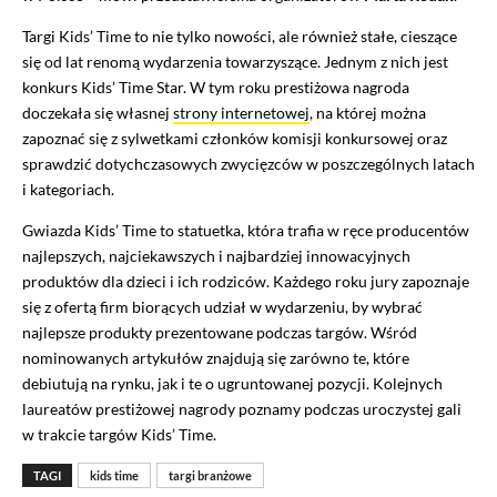
Targi Kids’ Time to nie tylko nowości, ale również stałe, cieszące
się od lat renomą wydarzenia towarzyszące. Jednym z nich jest
konkurs Kids’ Time Star. W tym roku prestiżowa nagroda
doczekała się własnej
strony internetowej
, na której można
zapoznać się z sylwetkami członków komisji konkursowej oraz
sprawdzić dotychczasowych zwycięzców w poszczególnych latach
i kategoriach.
Gwiazda Kids’ Time to statuetka, która trafia w ręce producentów
najlepszych, najciekawszych i najbardziej innowacyjnych
produktów dla dzieci i ich rodziców. Każdego roku jury zapoznaje
się z ofertą firm biorących udział w wydarzeniu, by wybrać
najlepsze produkty prezentowane podczas targów. Wśród
nominowanych artykułów znajdują się zarówno te, które
debiutują na rynku, jak i te o ugruntowanej pozycji. Kolejnych
laureatów prestiżowej nagrody poznamy podczas uroczystej gali
w trakcie targów Kids’ Time.
TAGI
kids time
targi branżowe