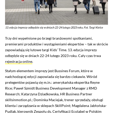
13. edycja imprezy odbędzie się w dniach 22-24 lutego 2023 roku. Fot. Targi Kielce
Trzy dni wypełnione po brzegi branżowymi spotkaniami,
premierami produktów i wystąpieniami ekspertów – tak w skrócie
zapowiadają się lutowe targi Kids’ Time. 13. edycja imprezy
odbędzie się w dniach 22-24 lutego 2023 roku. Cały czas trwa
rejestracja online
.
Stałym elementem imprezy jest Bussines Forum, które w
nadchodzącej edycji zapowiada się bardzo ciekawie. Wśród
prelegentów pojawią się m.in.: amerykańska ekspertka Reyne
Rice; Paweł Szmidt Business Development Manager z RMD
Research; Katarzyna Dziadkowska, HR Business Partner
skillsinmotion.pl.; Dominka Maciejak, trener sprzedaży, obsługi
klienta i zarządzania w sklepach SkillPoint; Magdalena Jabłońska-
Pudlak, kierownik Zespołu ds. Certyfikacji Ecolabel w Polskim