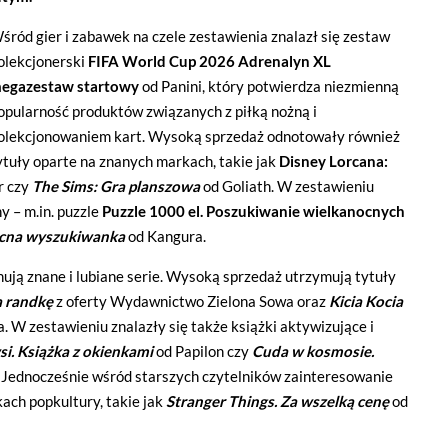
śród gier i zabawek na czele zestawienia znalazł się zestaw
olekcjonerski
FIFA World Cup 2026 Adrenalyn XL
egazestaw startowy
od
Panini
, który potwierdza niezmienną
opularność produktów związanych z piłką nożną i
olekcjonowaniem kart. Wysoką sprzedaż odnotowały również
ytuły oparte na znanych markach, takie jak
Disney Lorcana:
r
czy
The Sims: Gra planszowa
od
Goliath
. W zestawieniu
y – m.in. puzzle
Puzzle 1000 el. Poszukiwanie wielkanocnych
cna wyszukiwanka
od
Kangura
.
nują znane i lubiane serie. Wysoką sprzedaż utrzymują tytuły
a randkę
z oferty
Wydawnictwo Zielona Sowa
oraz
Kicia Kocia
a
. W zestawieniu znalazły się także książki aktywizujące i
si. Książka z okienkami
od
Papilon
czy
Cuda w kosmosie.
. Jednocześnie wśród starszych czytelników zainteresowanie
ach popkultury, takie jak
Stranger Things. Za wszelką cenę
od