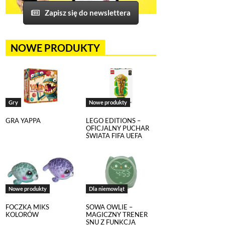
Zapisz się do newslettera
NOWE PRODUKTY
Gry
Nowe produkty
GRA YAPPA
LEGO EDITIONS –
OFICJALNY PUCHAR
ŚWIATA FIFA UEFA
Nowe produkty
Dla niemowląt
FOCZKA MIKS
SOWA OWLIE –
KOLORÓW
MAGICZNY TRENER
SNU Z FUNKCJĄ