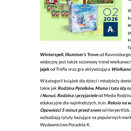
W
k
m
p
k
t
Winterspell, Illuminer’s Trove
od
Ravensburge
widoczny jest także sezonowy trend wielkanocn
jajek
od
Trefla
oraz gra aktywizująca
Wielkano
W kategorii książek dla dzieci i młodzieży domi
takie jak
Rodzina Pętelków. Mama i tata idą n
i Nunuś. Rodzina i przyjaciele
od
Media Rodzin
edukacyjne dla najmłodszych, m.in.
Reksio na w
Opowieści 5 minut przed snem
od
HarperKids
wzbudzają tytuły bazujące na popularnych mark
Wydawnictwo Poradnia K
.