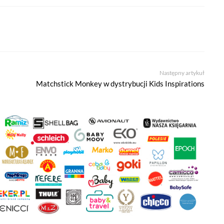
 narzędzia pozwalającego na gromadzenie, przeglądanie i analizę statyst
 śledzący Google Analytics gromadzi informacje na temat Twojej aktywno
zy budowaniu Twojego profilu użytkownika. Ponadto, informacje z Goog
anii reklamowych prowadzonych z wykorzystaniem Google Ads. Jeżeli so
Następny artykuł
Matchstick Monkey w dystrybucji Kids Inspirations
o zarządzania relacjami z klientami. Salesflare używa plików cookies, ab
stroną oraz z naszym zespołem sprzedaży. Dane te pomagają nam lepiej ro
oich potrzeb. Jeżeli sobie tego nie życzysz, możesz wyłączyć pliki cookies
e (YouTube, Vimeo)
dia z serwisów YouTube i Vimeo. Odtwarzacze tych serwisów wykorzystu
 od ich dostawców. Dostawcy mogą uzyskiwać dostęp do informacji grom
dtwarzaczami, ale wtedy nie będziesz w stanie obejrzeć treści osadzonych