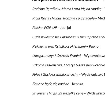
Rodzina Pętelków. Mama i tata idą na randkę
– 
Jeżeli tutaj zaglądasz, to znak,
Kicia Kocia i Nunuś. Rodzina i przyjaciele
– Medi
wdrożony mechanizm, który pozwa
Polska. POP-UP
– Jupi jo!
Pliki cookies własne wykorzystyw
a pliki cookies podmiotów trzec
Cuda w kosmosie. Opowieści 5 minut przed sn
w
polityce prywatności
.
Reksio na wsi. Książka z okienkami
– Papilon
Jeżeli chcesz zaakceptować wszyst
Uwaga, uwaga! Co zrobi Frania?
– Wydawnictwo
Akceptuję wszystkie pliki cook
Szkolne szaleństwa. O rety! Nasza pani kradni
Feluś i Gucio oswajają strachy
– Wydawnictwo N
Niezbędne pliki cookies
Zawsze będę cię kochać
– Kropka
Te pliki cookies pozostają zawsze ak
funkcjonują m.in. formularze na str
Stranger Things. Za wszelką cenę
– Wydawnictw
w plikach cookies własnych zapisywa