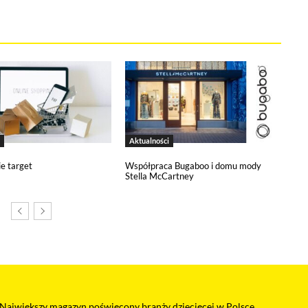
Aktualności
ie target
Współpraca Bugaboo i domu mody
Stella McCartney
Największy magazyn poświęcony branży dziecięcej w Polsce