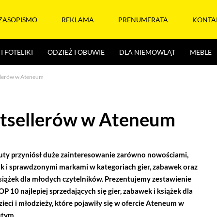
ZASOPISMO
REKLAMA
PRENUMERATA
KONTA
I FOTELIKI
ODZIEŻ I OBUWIE
DLA NIEMOWLĄT
MEBLE
ellerów w Ateneum
estsellerów w Ateneum
uty przyniósł duże zainteresowanie zarówno nowościami,
ak i sprawdzonymi markami w kategoriach gier, zabawek oraz
siążek dla młodych czytelników. Prezentujemy zestawienie
OP 10 najlepiej sprzedających się gier, zabawek i książek dla
zieci i młodzieży, które pojawiły się w ofercie Ateneum w
utym.