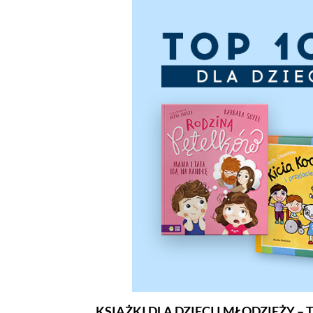
KSIĄŻKI DLA DZIECI I MŁODZIEŻY – 