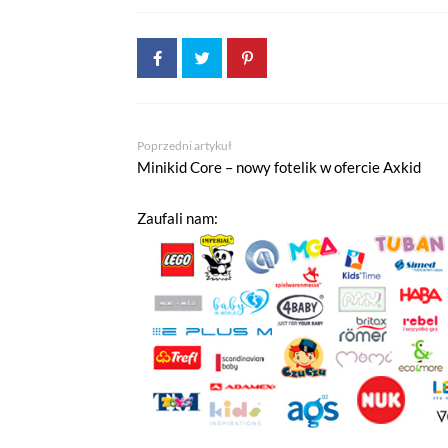
Narzędzia Google
Korzystamy z Google Analytics, czyli
użytkowników na naszej stronie. Kod
być przez Google wykorzystywane pr
wykorzystywane w ustawieniach kamp
wyłączyć narzędzia Google.
Poprzedni artykuł
Minikid Core – nowy fotelik w ofercie Axkid
Salesflare
Korzystamy z Salesflare, narzędzia d
Zaufali nam:
na temat Twojej interakcji z naszą 
i dostosowywać nasze działania do Tw
Odtwarzacze multimedialn
Na tej stronie osadzane są multime
działania pliki cookies pochodzące
wyłączyć pliki cookies związane z o