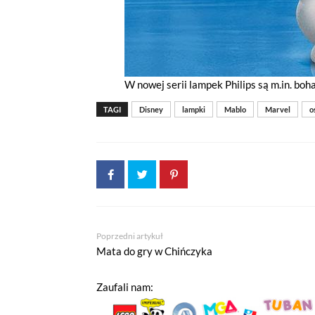
W nowej serii lampek Philips są m.in. boh
TAGI
Disney
lampki
Mablo
Marvel
o
Jeżeli tutaj zaglądasz, to znak,
Poprzedni artykuł
wdrożony mechanizm, który pozwa
Mata do gry w Chińczyka
Pliki cookies własne wykorzystyw
Zaufali nam:
a pliki cookies podmiotów trzec
w
polityce prywatności
.