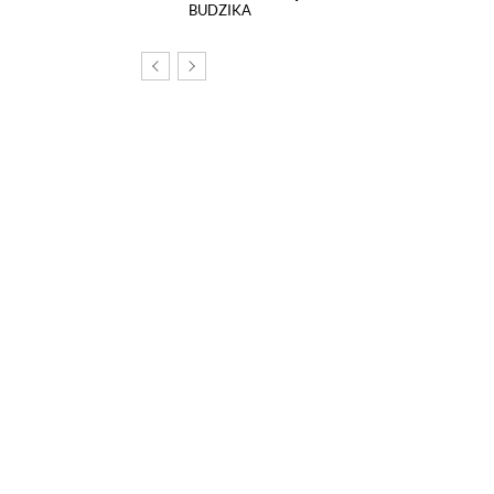
BUDZIKA
om, na tej stronie został
echnologii śledzących.
poszczególnych funkcji strony
nych szczegółowo