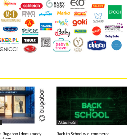
kie stosowane przez tutaj pliki cookies, kliknij w poniższy przycis
ies
tywne i nie masz możliwości wyboru w tym zakresie. Są to pliki cookies,
onie oraz mechanizm logowania do konta użytkownika i utrzymywania ses
na jest informacja o dokonanych przez Ciebie ustawieniach plików cooki
 narzędzia pozwalającego na gromadzenie, przeglądanie i analizę statyst
 śledzący Google Analytics gromadzi informacje na temat Twojej aktywno
zy budowaniu Twojego profilu użytkownika. Ponadto, informacje z Goog
anii reklamowych prowadzonych z wykorzystaniem Google Ads. Jeżeli so
Aktualności
a Bugaboo i domu mody
Back to School w e-commerce
artney