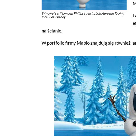
M
W nowej serii lampek Philips są m.in. bohaterowie Krainy
L
lodu. Fot. Disney
e
na ścianie.
W portfolio firmy Mablo znajdują się również 