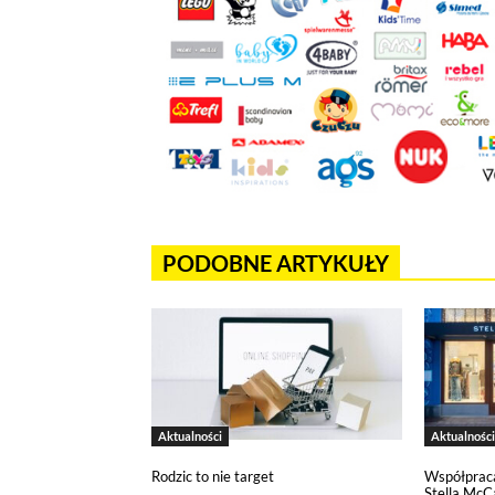
Jeżeli chcesz zaakceptować wszyst
Akceptuję wszystkie pliki cook
Niezbędne pliki cookies
Te pliki cookies pozostają zawsze ak
funkcjonują m.in. formularze na str
w plikach cookies własnych zapisywa
PODOBNE ARTYKUŁY
Narzędzia Google
Korzystamy z Google Analytics, czyli
użytkowników na naszej stronie. Kod
być przez Google wykorzystywane pr
wykorzystywane w ustawieniach kamp
wyłączyć narzędzia Google.
Aktualności
Aktualności
Rodzic to nie target
Współprac
Salesflare
Stella McC