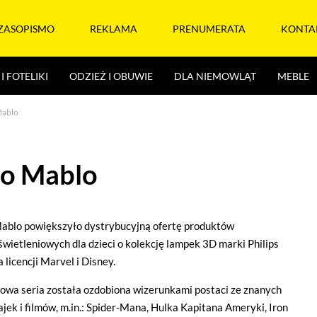
ZASOPISMO
REKLAMA
PRENUMERATA
KONTA
I FOTELIKI
ODZIEŻ I OBUWIE
DLA NIEMOWLĄT
MEBLE
Mablo
io Mablo
ablo powiększyło dystrybucyjną ofertę produktów
świetleniowych dla dzieci o kolekcję lampek 3D marki Philips
a licencji Marvel i Disney.
owa seria została ozdobiona wizerunkami postaci ze znanych
ajek i filmów, m.in.: Spider-Mana, Hulka Kapitana Ameryki, Iron