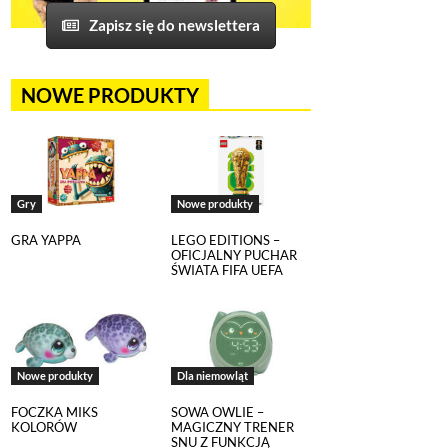
Zapisz się do newslettera
NOWE PRODUKTY
Gry
Nowe produkty
GRA YAPPA
LEGO EDITIONS –
OFICJALNY PUCHAR
ŚWIATA FIFA UEFA
Nowe produkty
Dla niemowląt
FOCZKA MIKS
SOWA OWLIE –
KOLORÓW
MAGICZNY TRENER
SNU Z FUNKCJĄ