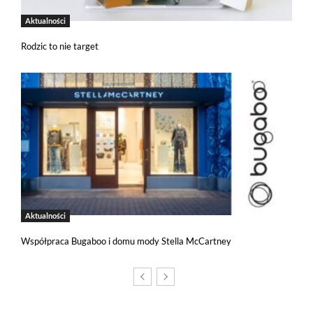
Aktualności
Rodzic to nie target
Jeżeli tutaj zaglądasz, to znak, że cenisz swoją prywatność.
Wychodząc naprzeciw Twoim oczekiwaniom, na tej stronie został
wdrożony mechanizm, który pozwala Ci kontrolować
wykorzystywanie plików cookies oraz innych technologii
śledzących.
Pliki cookies własne wykorzystywane są na tej stronie w celu
zapewnienia prawidłowego działania poszczególnych funkcji
strony a pliki cookies podmiotów trzecich w celu korzystania
z narzędzi zewnętrznych na zasadach opisanych szczegółowo
w
polityce prywatności
.
Aktualności
Jeżeli chcesz zaakceptować wszystkie stosowane przez tutaj pliki
cookies, kliknij w poniższy przycisk.
Współpraca Bugaboo i domu mody Stella McCartney
Akceptuję wszystkie pliki cookies