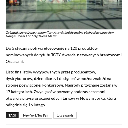
Zabawki nagrodzone tytułem Toty Awards będzie można obejrzeć na targach w
Nowym Jorku. Fot. Magdalena Mazur
Do 5 stycznia potrwa głosowanie na 120 produktów
nominowanych do tytułu TOTY Awards, nazywanych branżowymi
Oscarami.
Listę finalistów wytypowanych przez producentów,
dystrybutorów, dziennikarzy i designerów można znaleźć na
stronie poświęconej konkursowi. Nagrody przyznane zostaną w
17 kategoriach. Zwycięzców poznamy podczas ceremonii
otwarcia przyszłorocznej edycji targów w Nowym Jorku, która
odbędzie się 16 lutego.
TAGI
New York Toy Fair
toty awards