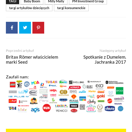
TAGI
Baby Boom
Milly Mally
PM Investment Group
targi artykułów dziecięcych
targi konsumenckie
Poprzedni artykuł
Następny artykuł
Britax Römer właścicielem
Spotkanie z Dumelem.
marki Seed
Jachranka 2017
Zaufali nam: