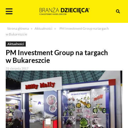
Skocz
do
treści
Branża
Strona główna
»
Aktualności
»
PM Investment Group na targach
dziecięca
w Bukareszcie
Aktualności
PM Investment Group na targach
w Bukareszcie
31 sierpnia 2017