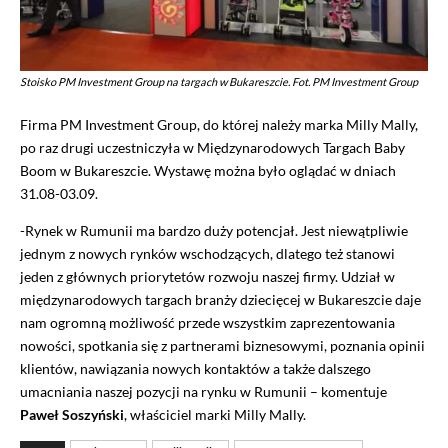
Stoisko PM Investment Group na targach w Bukareszcie. Fot. PM Investment Group
Firma PM Investment Group, do której należy marka Milly Mally,
po raz drugi uczestniczyła w Międzynarodowych Targach Baby
Boom w Bukareszcie. Wystawę można było oglądać w dniach
31.08-03.09.
-Rynek w Rumunii ma bardzo duży potencjał. Jest niewątpliwie
jednym z nowych rynków wschodzących, dlatego też stanowi
jeden z głównych priorytetów rozwoju naszej firmy. Udział w
międzynarodowych targach branży dziecięcej w Bukareszcie daje
nam ogromną możliwość przede wszystkim zaprezentowania
nowości, spotkania się z partnerami biznesowymi, poznania opinii
klientów, nawiązania nowych kontaktów a także dalszego
umacniania naszej pozycji na rynku w Rumunii – komentuje
Paweł Soszyński
, właściciel marki Milly Mally.