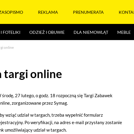
ZASOPISMO
REKLAMA
PRENUMERATA
KONTA
I FOTELIKI
ODZIEŻ I OBUWIE
DLA NIEMOWLĄT
MEBLE
gi online
targi online
 środę, 27 lutego, o godz. 18 rozpoczną się Targi Zabawek
nline, zorganizowane przez Symag.
by wziąć udział w targach, trzeba wypełnić formularz
ejestracyjny. Po weryfikacji, na adres e-mail przysłany zostanie
ink umożliwiający udział w targach.