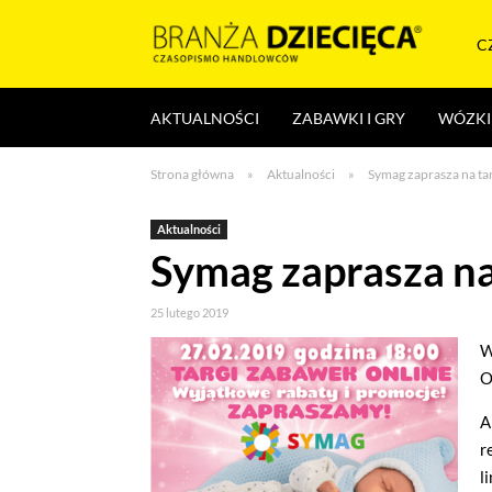
Skocz
do
C
treści
Branża
AKTUALNOŚCI
ZABAWKI I GRY
WÓZKI 
dziecięca
Strona główna
»
Aktualności
»
Symag zaprasza na tar
Aktualności
Symag zaprasza na 
25 lutego 2019
W
O
A
r
l