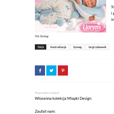
S
i
i
Fot. Symag
TAGI
kontraktacje
Symag
targi zabawek
Poprzedni artykuł
Wiosenna kolekcja Miapki Design
Zaufali nam: