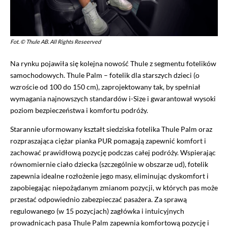
Fot. © Thule AB. All Rights Reseerved
Na rynku pojawiła się kolejna nowość Thule z segmentu fotelików
samochodowych. Thule Palm – fotelik dla starszych dzieci (o
wzroście od 100 do 150 cm), zaprojektowany tak, by spełniał
wymagania najnowszych standardów i-Size i gwarantował wysoki
poziom bezpieczeństwa i komfortu podróży.
Starannie uformowany kształt siedziska fotelika Thule Palm oraz
rozpraszająca ciężar pianka PUR pomagają zapewnić komfort i
zachować prawidłową pozycję podczas całej podróży. Wspierając
równomiernie ciało dziecka (szczególnie w obszarze ud), fotelik
zapewnia idealne rozłożenie jego masy, eliminując dyskomfort i
zapobiegając niepożądanym zmianom pozycji, w których pas może
przestać odpowiednio zabezpieczać pasażera. Za sprawą
regulowanego (w 15 pozycjach) zagłówka i intuicyjnych
prowadnicach pasa Thule Palm zapewnia komfortową pozycję i