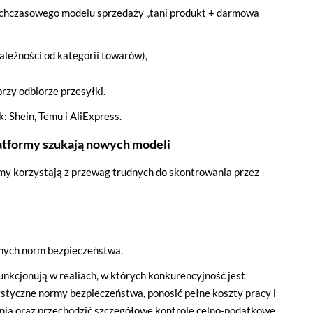
ychczasowego modelu sprzedaży „tani produkt + darmowa
ależności od kategorii towarów),
rzy odbiorze przesyłki.
k: Shein, Temu i AliExpress.
latformy szukają nowych modeli
formy korzystają z przewag trudnych do skontrowania przez
jnych norm bezpieczeństwa.
unkcjonują w realiach, w których konkurencyjność jest
ystyczne normy bezpieczeństwa, ponosić pełne koszty pracy i
ania oraz przechodzić szczegółowe kontrole celno-podatkowe,