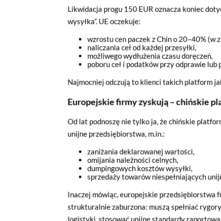
Likwidacja progu 150 EUR oznacza koniec dot
wysyłka”. UE oczekuje:
wzrostu cen paczek z Chin o 20–40% (w z
naliczania ceł od każdej przesyłki,
możliwego wydłużenia czasu doręczeń,
poboru ceł i podatków przy odprawie lub p
Najmocniej odczują to klienci takich platform ja
Europejskie firmy zyskują – chińskie p
Od lat podnoszę nie tylko ja, że chińskie plat
unijne przedsiębiorstwa, m.in.:
zaniżania deklarowanej wartości,
omijania należności celnych,
dumpingowych kosztów wysyłki,
sprzedaży towarów niespełniających uni
Inaczej mówiąc, europejskie przedsiębiorstwa f
strukturalnie zaburzona: muszą spełniać rygor
logistyki, stosować unijne standardy raportow