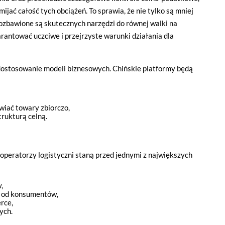
jać całość tych obciążeń. To sprawia, że nie tylko są mniej
ozbawione są skutecznych narzędzi do równej walki na
rantować uczciwe i przejrzyste warunki działania dla
dostosowanie modeli biznesowych. Chińskie platformy będą
wiać towary zbiorczo,
trukturą celną.
 że cenisz swoją prywatność. Wychodząc naprzeciw Twoim oczekiwani
la Ci kontrolować wykorzystywanie plików cookies oraz innych t
operatorzy logistyczni staną przed jednymi z największych
ane są na tej stronie w celu zapewnienia prawidłowego działania 
ich w celu korzystania z narzędzi zewnętrznych na zasadach opisa
,
i od konsumentów,
rce,
kie stosowane przez tutaj pliki cookies, kliknij w poniższy przycis
ych.