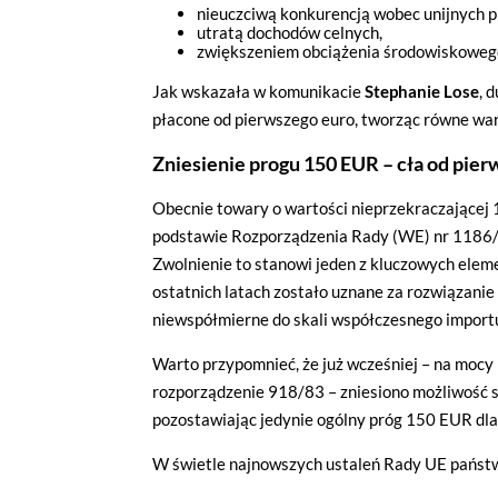
nieuczciwą konkurencją wobec unijnych 
utratą dochodów celnych,
zwiększeniem obciążenia środowiskowego
Jak wskazała w komunikacie
Stephanie Lose
, 
płacone od pierwszego euro, tworząc równe waru
Zniesienie progu 150 EUR – cła od pier
Obecnie towary o wartości nieprzekraczającej
podstawie Rozporządzenia Rady (WE) nr 1186/
Zwolnienie to stanowi jeden z kluczowych elem
ostatnich latach zostało uznane za rozwiązani
niewspółmierne do skali współczesnego impor
Warto przypomnieć, że już wcześniej – na moc
rozporządzenie 918/83 – zniesiono możliwość 
pozostawiając jedynie ogólny próg 150 EUR dla 
W świetle najnowszych ustaleń Rady UE państw