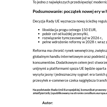
To jedno z największych przedsięwzięć moderniz
Akceptuję wszystkie pliki cook
Podsumowanie: początek nowej ery w 
Niezbędne pliki cookies
Decyzja Rady UE wyznacza nową ścieżkę regul
Te pliki cookies pozostają zawsze ak
likwidacja progu celnego 150 EUR,
funkcjonują m.in. formularze na str
pobór ceł od każdej przesyłki,
w plikach cookies własnych zapisywa
rozwiązanie tymczasowe już w 2026 r.,
pełne wdrożenie reformy w 2028 r. wraz
Narzędzia Google
Reforma ma chronić rynek wewnętrzny, zwiększ
globalnym handlu internetowym oraz podnieść 
Korzystamy z Google Analytics, czyli
konsumentów. Dodatkowym celem jest stworze
użytkowników na naszej stronie. Kod
być przez Google wykorzystywane pr
unijnymi a platformami spoza UE będzie oparta 
wykorzystywane w ustawieniach kamp
wysyła jasny i jednoznaczny sygnał: era tanic
wyłączyć narzędzia Google.
przesyłek e-commerce czeka najgłębsza transf
Salesflare
Na podstawie: Rada Unii Europejskiej, komunikat prasowy z
small parcels,
(opublikowany na stronie consilium.europa.e
Korzystamy z Salesflare, narzędzia d
na temat Twojej interakcji z naszą 
Autor:
i dostosowywać nasze działania do Tw