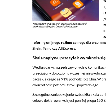
z
Z
(
p
Nadchodzi koniec tanich przesyłek z azjatyckich
z
marketplace’ów, fot. Depositphotos.com
o
z
reformę unijnego reżimu celnego dla e-commer
Shein, Temu czy AliExpress.
Skala napływu przesyłek wymknęła się 
Według danych przedstawionych w komunikacie
przeciążony do poziomu wcześniej niewyobrażal
paczek, z czego aż 91% pochodziło z Chin. W pr
dwukrotność poziomu z roku poprzedniego.
Szczególne zaniepokojenie wzbudziła skala zan
celowo deklarowanych jest poniżej progu 150 EU