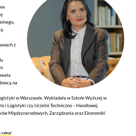
awa
ię
e (YouTube, Vimeo)
elnego,
dia z serwisów YouTube i Vimeo. Odtwarzacze tych serwisów wykorzystu
zą
 od ich dostawców. Dostawcy mogą uzyskiwać dostęp do informacji grom
dtwarzaczami, ale wtedy nie będziesz w stanie obejrzeć treści osadzonych
rawach z
du
rm
towała
adowcą na
Logistyki w Warszawie. Wykładała w Szkole Wyższej w
i Logistyki czy Uczelni Techniczno – Handlowej.
nków Międzynarodowych, Zarządzania oraz Ekonomiki
-celny/