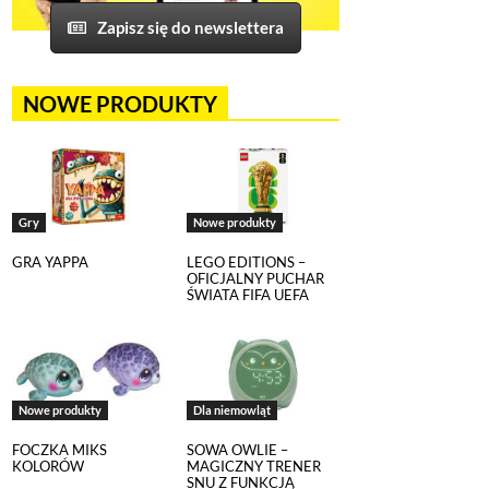
Zapisz się do newslettera
NOWE PRODUKTY
Gry
Nowe produkty
GRA YAPPA
LEGO EDITIONS –
OFICJALNY PUCHAR
ŚWIATA FIFA UEFA
Nowe produkty
Dla niemowląt
FOCZKA MIKS
SOWA OWLIE –
KOLORÓW
MAGICZNY TRENER
SNU Z FUNKCJĄ