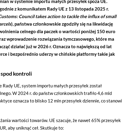
mian w systemie importu małych przesyłek spoza UE.
godnie z komunikatem Rady UE z 13 listopada 2025 r.
Customs: Council takes action to tackle the influx of small
arcels
), państwa członkowskie zgodziły się na likwidację
wolnienia celnego dla paczek o wartości poniżej 150 euro
raz wprowadzenie rozwiązania tymczasowego, które ma
acząć działać już w 2026 r. Oznacza to największą od lat
ce i bezpośrednio uderzy w chińskie platformy takie jak
spod kontroli
 Rady UE, system importu małych przesyłek został
nego. W 2024 r. do państw członkowskich trafiło 4,6 mld
aktyce oznacza to blisko 12 mln przesyłek dziennie, co stanowi
iżania wartości towarów. UE szacuje, że nawet 65% przesyłek
R, aby uniknąć ceł. Skutkuje to: