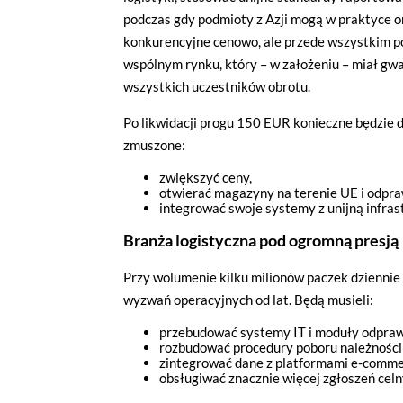
podczas gdy podmioty z Azji mogą w praktyce omi
konkurencyjne cenowo, ale przede wszystkim p
wspólnym rynku, który – w założeniu – miał gwa
wszystkich uczestników obrotu.
Po likwidacji progu 150 EUR konieczne będzie 
zmuszone:
zwiększyć ceny,
otwierać magazyny na terenie UE i odpra
integrować swoje systemy z unijną infras
Jeżeli tutaj zaglądasz, to znak,
Branża logistyczna pod ogromną presją
wdrożony mechanizm, który pozwa
Przy wolumenie kilku milionów paczek dziennie 
Pliki cookies własne wykorzystyw
wyzwań operacyjnych od lat. Będą musieli:
a pliki cookies podmiotów trzec
w
polityce prywatności
.
przebudować systemy IT i moduły odpraw
rozbudować procedury poboru należnośc
zintegrować dane z platformami e-comme
Jeżeli chcesz zaakceptować wszyst
obsługiwać znacznie więcej zgłoszeń celn