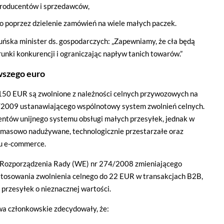
producentów i sprzedawców,
 poprzez dzielenie zamówień na wiele małych paczek.
duńska minister ds. gospodarczych: „Zapewniamy, że cła będą
nki konkurencji i ograniczając napływ tanich towarów.”
wszego euro
 150 EUR są zwolnione z należności celnych przywozowych na
2009 ustanawiającego wspólnotowy system zwolnień celnych.
entów unijnego systemu obsługi małych przesyłek, jednak w
e masowo nadużywane, technologicznie przestarzałe oraz
tu e-commerce.
y Rozporządzenia Rady (WE) nr 274/2008 zmieniającego
stosowania zwolnienia celnego do 22 EUR w transakcjach B2B,
przesyłek o nieznacznej wartości.
a członkowskie zdecydowały, że: