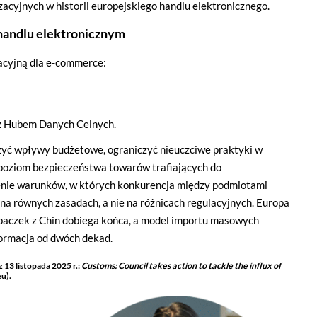
acyjnych w historii europejskiego handlu elektronicznego.
ies
handlu elektronicznym
acyjną dla e-commerce:
tywne i nie masz możliwości wyboru w tym zakresie. Są to pliki cookies,
onie oraz mechanizm logowania do konta użytkownika i utrzymywania ses
na jest informacja o dokonanych przez Ciebie ustawieniach plików cooki
 z Hubem Danych Celnych.
yć wpływy budżetowe, ograniczyć nieuczciwe praktyki w
poziom bezpieczeństwa towarów trafiających do
 narzędzia pozwalającego na gromadzenie, przeglądanie i analizę statyst
nie warunków, w których konkurencja między podmiotami
 śledzący Google Analytics gromadzi informacje na temat Twojej aktywno
zy budowaniu Twojego profilu użytkownika. Ponadto, informacje z Goog
na równych zasadach, a nie na różnicach regulacyjnych. Europa
anii reklamowych prowadzonych z wykorzystaniem Google Ads. Jeżeli so
h paczek z Chin dobiega końca, a model importu masowych
ormacja od dwóch dekad.
 13 listopada 2025 r.:
Customs: Council takes action to tackle the influx of
u).
o zarządzania relacjami z klientami. Salesflare używa plików cookies, ab
stroną oraz z naszym zespołem sprzedaży. Dane te pomagają nam lepiej ro
oich potrzeb. Jeżeli sobie tego nie życzysz, możesz wyłączyć pliki cookies