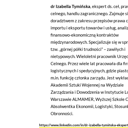
dr Izabella Tymińska
, ekspert ds. ceł, pr
celnego, handlu zagranicznego. Zajmuje s
Odtwarzacze multimedialn
doradztwem z zakresu przepisów prawa c
Na tej stronie osadzane są multime
importu i eksportu towarów i usług, anali
działania pliki cookies pochodzące
wyłączyć pliki cookies związane z o
finansowo-ekonomiczną kontraktów
międzynarodowych. Specjalizuje się w sp
tzw. „górnej półki trudności” – zawiłych i
nietypowych. Wieloletni pracownik Urzę
Celnego. Przez wiele lat pracowała dla fi
logistycznych i spedycyjnych, gdzie pias
m.in. funkcję członka zarządu. Jest wykł
Akademii Sztuki Wojennej na Wydziale
Zarządzania i Dowodzenia w Instytucie 
Warszawie ALMAMER, Wyższej Szkole Cła 
Absolwentka Ekonomii, Logistyki, Stosu
Obronności.
https://www.linkedin.com/in/dr-izabella-tymińska-ekspert