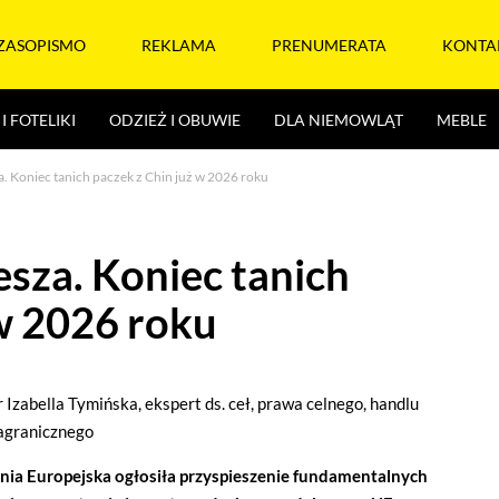
ZASOPISMO
REKLAMA
PRENUMERATA
KONTA
I FOTELIKI
ODZIEŻ I OBUWIE
DLA NIEMOWLĄT
MEBLE
. Koniec tanich paczek z Chin już w 2026 roku
esza. Koniec tanich
 w 2026 roku
r Izabella Tymińska, ekspert ds. ceł, prawa celnego, handlu
agranicznego
nia Europejska ogłosiła przyspieszenie fundamentalnych