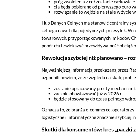
próg zwolnienia z ceł zostanie całkowicie 
cła będą pobierane od pierwszego euro w
rozwiązanie to wejdzie na stałe w życie
Hub Danych Celnych ma stanowić centralny sys
celnego nawet dla pojedynczych przesyłek. W n
towarowych, przyporządkowanych im kodów CN o
pobór cła i zwiększyć przewidywalność obciąż
Rewolucja szybciej niż planowano – roz
Najważniejszą informacją przekazaną przez Rad
uzgodnili bowiem, że ze względu na skalę probl
zostanie opracowany prosty mechanizm 
zacznie obowiązywać już w 2026 r.,
będzie stosowany do czasu pełnego wdroż
Oznacza to, że branża e-commerce, operatorzy 
logistyczne i informatyczne znacznie szybciej, 
Skutki dla konsumentów: kres „paczki z