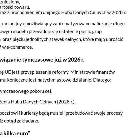
zniesiony,
artości towaru,
 wraz z uruchomieniem unijnego Hubu Danych Celnych w 2028 r.
tem unijny umożliwiający zautomatyzowane naliczanie długu
owym modelu przewiduje się ustalenie pięciu grup
raz pięciu jednolitych stawek celnych, które mają uprościć
eń w e-commerce.
wiązanie tymczasowe już w 2026 r.
ę UE jest przyspieszenie reformy. Ministrowie finansów
emu konieczne jest natychmiastowe działanie. Dlatego:
tymczasowego poboru ceł,
enia Hubu Danych Celnych (2028 r.).
pocztowi i kurierzy będą musieli przebudować swoje procesy
niż dotąd zakładano.
a kilka euro”