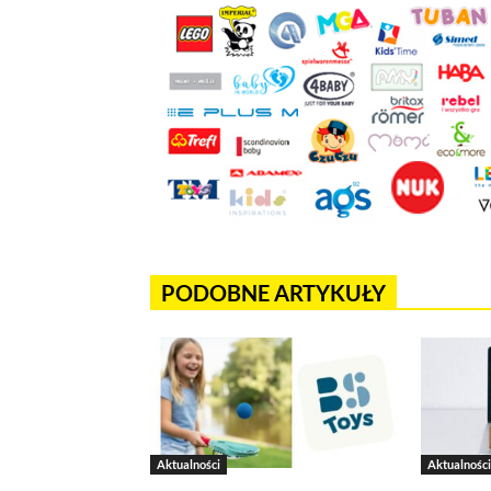
Jeżeli tutaj zaglądasz, to znak,
wdrożony mechanizm, który pozwa
Pliki cookies własne wykorzystyw
a pliki cookies podmiotów trzec
w
polityce prywatności
.
Jeżeli chcesz zaakceptować wszyst
PODOBNE ARTYKUŁY
Akceptuję wszystkie pliki cook
Niezbędne pliki cookies
Te pliki cookies pozostają zawsze ak
funkcjonują m.in. formularze na str
Aktualności
Aktualności
w plikach cookies własnych zapisywa