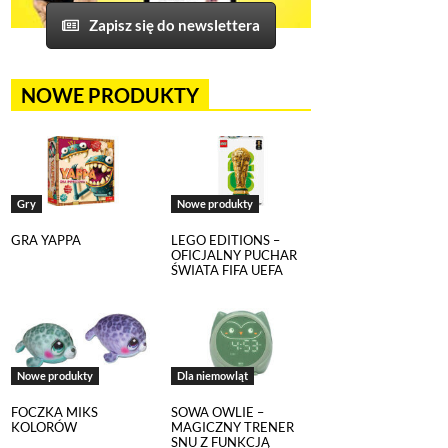
Zapisz się do newslettera
NOWE PRODUKTY
Gry
Nowe produkty
GRA YAPPA
LEGO EDITIONS –
OFICJALNY PUCHAR
ŚWIATA FIFA UEFA
Nowe produkty
Dla niemowląt
FOCZKA MIKS
SOWA OWLIE –
KOLORÓW
MAGICZNY TRENER
SNU Z FUNKCJĄ