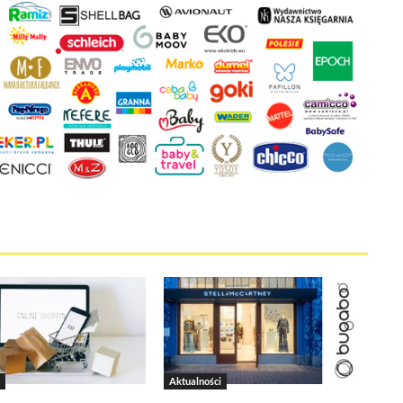
 że cenisz swoją prywatność. Wychodząc naprzeciw Twoim oczekiwani
la Ci kontrolować wykorzystywanie plików cookies oraz innych t
ane są na tej stronie w celu zapewnienia prawidłowego działania 
ich w celu korzystania z narzędzi zewnętrznych na zasadach opisa
kie stosowane przez tutaj pliki cookies, kliknij w poniższy przycis
ies
tywne i nie masz możliwości wyboru w tym zakresie. Są to pliki cookies,
onie oraz mechanizm logowania do konta użytkownika i utrzymywania ses
Aktualności
na jest informacja o dokonanych przez Ciebie ustawieniach plików cooki