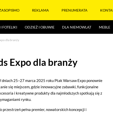
ZASOPISMO
REKLAMA
PRENUMERATA
KONTA
I FOTELIKI
ODZIEŻ I OBUWIE
DLA NIEMOWLĄT
MEBLE
xpo dla branży
s Expo dla branży
 dniach 25–27 marca 2025 roku Ptak Warsaw Expo ponownie
tanie się miejscem, gdzie innowacyjne zabawki, funkcjonalne
kcesoria i kreatywne produkty dla najmłodszych spotkają się z
ymaganiami rynku.
To przestrzeń pełna premier, nowatorskich koncepcji i