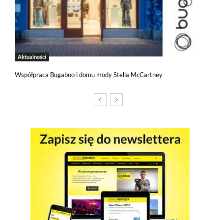
Jeżeli chcesz zaakceptować wszystkie stosowane przez tutaj pliki
cookies, kliknij w poniższy przycisk.
Akceptuję wszystkie pliki cookies
Aktualności
Niezbędne pliki cookies
Współpraca Bugaboo i domu mody Stella McCartney
Te pliki cookies pozostają zawsze aktywne i nie masz
możliwości wyboru w tym zakresie. Są to pliki cookies, dzięki
którym w sposób prawidłowy funkcjonują m.in. formularze
na stronie oraz mechanizm logowania do konta użytkownika
i utrzymywania sesji po zalogowaniu. Ponadto, w plikach
cookies własnych zapisywana jest informacja o dokonanych
przez Ciebie ustawieniach plików cookies.
Narzędzia Google
Korzystamy z Google Analytics, czyli narzędzia
pozwalającego na gromadzenie, przeglądanie i analizę
statystyk związanych z aktywnością użytkowników na naszej
stronie. Kod śledzący Google Analytics gromadzi informacje