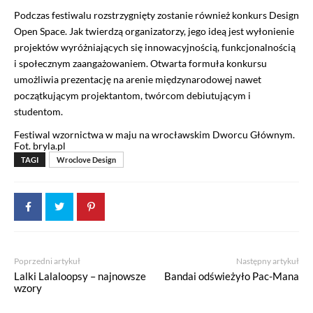
Podczas festiwalu rozstrzygnięty zostanie również konkurs Design
Open Space. Jak twierdzą organizatorzy, jego ideą jest wyłonienie
projektów wyróżniających się innowacyjnością, funkcjonalnością
i społecznym zaangażowaniem. Otwarta formuła konkursu
umożliwia prezentację na arenie międzynarodowej nawet
początkującym projektantom, twórcom debiutującym i
studentom.
Festiwal wzornictwa w maju na wrocławskim Dworcu Głównym.
Fot. bryla.pl
TAGI
Wroclove Design
Poprzedni artykuł
Następny artykuł
Lalki Lalaloopsy – najnowsze
Bandai odświeżyło Pac-Mana
wzory