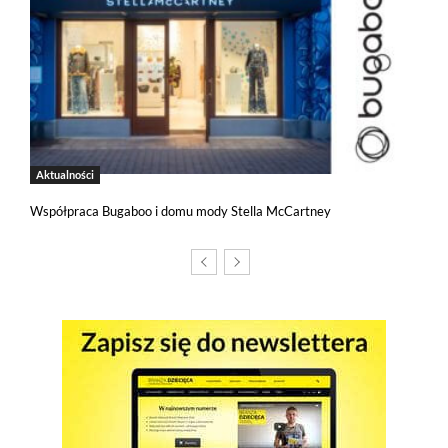
Jeżeli tutaj zaglądasz, to znak, że cenisz swoją prywatność.
Wychodząc naprzeciw Twoim oczekiwaniom, na tej stronie został
wdrożony mechanizm, który pozwala Ci kontrolować
wykorzystywanie plików cookies oraz innych technologii
śledzących.
Pliki cookies własne wykorzystywane są na tej stronie w celu
zapewnienia prawidłowego działania poszczególnych funkcji
Aktualności
strony a pliki cookies podmiotów trzecich w celu korzystania
z narzędzi zewnętrznych na zasadach opisanych szczegółowo
Współpraca Bugaboo i domu mody Stella McCartney
w
polityce prywatności
.
Jeżeli chcesz zaakceptować wszystkie stosowane przez tutaj pliki
cookies, kliknij w poniższy przycisk.
Akceptuję wszystkie pliki cookies
Niezbędne pliki cookies
Te pliki cookies pozostają zawsze aktywne i nie masz
możliwości wyboru w tym zakresie. Są to pliki cookies, dzięki