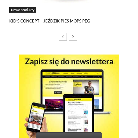
Akceptuję wszystkie pliki cookies
Nowe produkty
KID’S CONCEPT – JEŹDZIK PIES MOPS PEG
Niezbędne pliki cookies
Te pliki cookies pozostają zawsze aktywne i nie masz
możliwości wyboru w tym zakresie. Są to pliki cookies, dzięki
którym w sposób prawidłowy funkcjonują m.in. formularze
na stronie oraz mechanizm logowania do konta użytkownika
i utrzymywania sesji po zalogowaniu. Ponadto, w plikach
cookies własnych zapisywana jest informacja o dokonanych
przez Ciebie ustawieniach plików cookies.
Narzędzia Google
Korzystamy z Google Analytics, czyli narzędzia
pozwalającego na gromadzenie, przeglądanie i analizę
statystyk związanych z aktywnością użytkowników na naszej
stronie. Kod śledzący Google Analytics gromadzi informacje
na temat Twojej aktywności na naszej stronie, które mogą być
przez Google wykorzystywane przy budowaniu Twojego
profilu użytkownika. Ponadto, informacje z Google Analytics