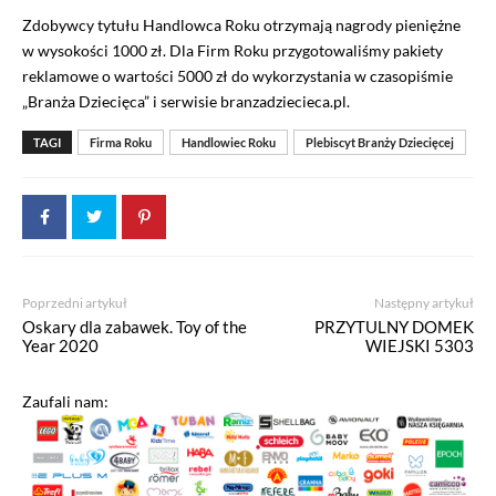
Zdobywcy tytułu Handlowca Roku otrzymają nagrody pieniężne
w wysokości 1000 zł. Dla Firm Roku przygotowaliśmy pakiety
reklamowe o wartości 5000 zł do wykorzystania w czasopiśmie
„Branża Dziecięca” i serwisie branzadziecieca.pl.
TAGI
Firma Roku
Handlowiec Roku
Plebiscyt Branży Dziecięcej
Poprzedni artykuł
Następny artykuł
Oskary dla zabawek. Toy of the
PRZYTULNY DOMEK
Year 2020
WIEJSKI 5303
Zaufali nam: