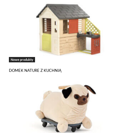
Jeżeli tutaj zaglądasz, to znak, że cenisz swoją prywatność.
Nowe produkty
Wychodząc naprzeciw Twoim oczekiwaniom, na tej stronie został
wdrożony mechanizm, który pozwala Ci kontrolować
DOMEK NATURE Z KUCHNIĄ
wykorzystywanie plików cookies oraz innych technologii
śledzących.
Pliki cookies własne wykorzystywane są na tej stronie w celu
zapewnienia prawidłowego działania poszczególnych funkcji
strony a pliki cookies podmiotów trzecich w celu korzystania
z narzędzi zewnętrznych na zasadach opisanych szczegółowo
w
polityce prywatności
.
Jeżeli chcesz zaakceptować wszystkie stosowane przez tutaj pliki
cookies, kliknij w poniższy przycisk.