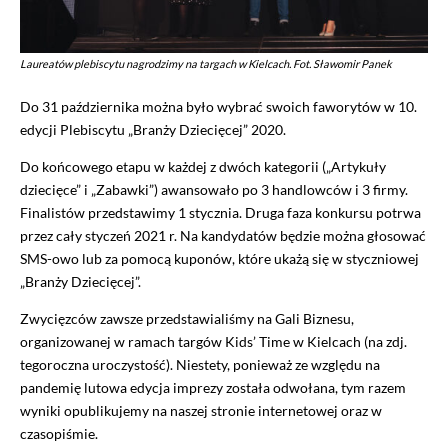
Laureatów plebiscytu nagrodzimy na targach w Kielcach. Fot. Sławomir Panek
Do 31 października można było wybrać swoich faworytów w 10.
edycji Plebiscytu „Branży Dziecięcej” 2020.
Do końcowego etapu w każdej z dwóch kategorii („Artykuły
dziecięce” i „Zabawki”) awansowało po 3 handlowców i 3 firmy.
Finalistów przedstawimy 1 stycznia. Druga faza konkursu potrwa
przez cały styczeń 2021 r. Na kandydatów będzie można głosować
SMS-owo lub za pomocą kuponów, które ukażą się w styczniowej
„Branży Dziecięcej”.
Zwycięzców zawsze przedstawialiśmy na Gali Biznesu,
organizowanej w ramach targów Kids’ Time w Kielcach (na zdj.
tegoroczna uroczystość). Niestety, ponieważ ze względu na
pandemię lutowa edycja imprezy została odwołana, tym razem
wyniki opublikujemy na naszej stronie internetowej oraz w
czasopiśmie.