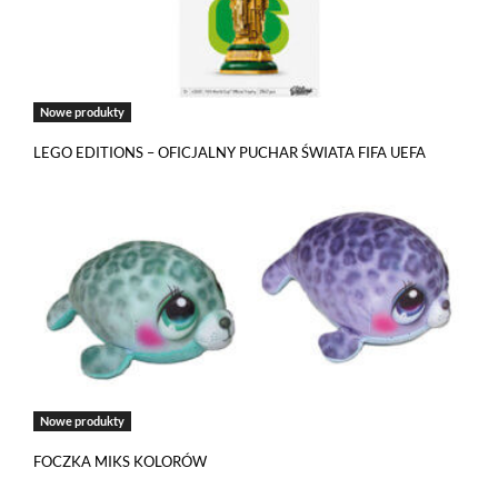
Nowe produkty
LEGO EDITIONS – OFICJALNY PUCHAR ŚWIATA FIFA UEFA
Jeżeli tutaj zaglądasz, to znak, że cenisz swoją prywatność.
Nowe produkty
Wychodząc naprzeciw Twoim oczekiwaniom, na tej stronie został
wdrożony mechanizm, który pozwala Ci kontrolować
FOCZKA MIKS KOLORÓW
wykorzystywanie plików cookies oraz innych technologii
śledzących.