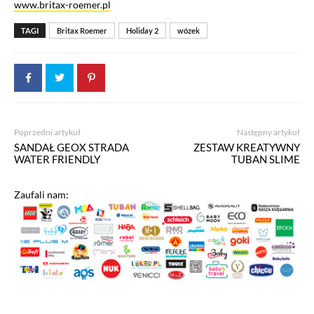
www.britax-roemer.pl
TAGI
Britax Roemer
Holiday 2
wózek
Poprzedni artykuł
Następny artykuł
SANDAŁ GEOX STRADA
ZESTAW KREATYWNY
WATER FRIENDLY
TUBAN SLIME
Zaufali nam: