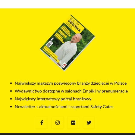
związane z Salesflare.
Odtwarzacze multimedialne (YouTube, Vimeo)
Na tej stronie osadzane są multimedia z serwisów YouTube
i Vimeo. Odtwarzacze tych serwisów wykorzystują
do swojego prawidłowego działania pliki cookies pochodzące
od ich dostawców. Dostawcy mogą uzyskiwać dostęp
do informacji gromadzonych w plikach cookies. Możesz
wyłączyć pliki cookies związane z odtwarzaczami, ale wtedy
nie będziesz w stanie obejrzeć treści osadzonych w formie
odtwarzaczy.
Największy magazyn poświęcony branży dziecięcej w Polsce
Wydawnictwo dostępne w salonach Empik i w prenumeracie
Największy internetowy portal branżowy
Newsletter z aktualnościami i raportami Safety Gates