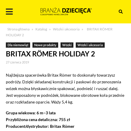
Skocz
do
treści
Branża
Strona główna
»
Katalog
»
Wózki i akcesoria
»
BRITAX RÖMER
dziecięca
HOLIDAY 2
Dla niemowląt
Nowe produkty
Wózki
Wózki i akcesoria
BRITAX RÖMER HOLIDAY 2
27 czerwca 2019
Najlżejsza spacerówka Britax Römer to doskonały towarzysz
podróży. Dzięki składanej konstrukcji i paskowi do przenoszenia
wózek można błyskawicznie spakować, podnieść i ruszać dalej.
Jest wyposażony w podnóżek, blokowane obrotowe koła przednie
oraz rozkładane oparcie. Waży 5,4 kg.
Grupa wiekowa: 6 m–3 lata
Przybliżona cena detaliczna: 755 zł
Producent/dystrybutor: Britax Römer