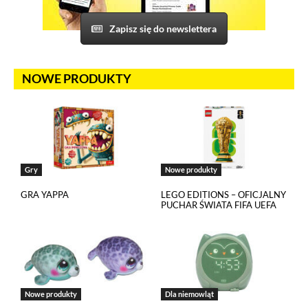
od ich dostawców. Dostawcy mogą uzyskiwać dostęp
do informacji gromadzonych w plikach cookies. Możesz
Zapisz się do newslettera
wyłączyć pliki cookies związane z odtwarzaczami, ale wtedy
nie będziesz w stanie obejrzeć treści osadzonych w formie
odtwarzaczy.
NOWE PRODUKTY
Gry
Nowe produkty
GRA YAPPA
LEGO EDITIONS – OFICJALNY
PUCHAR ŚWIATA FIFA UEFA
Nowe produkty
Dla niemowląt