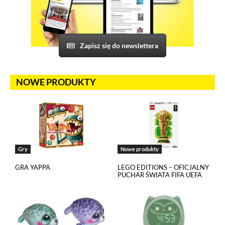
Zapisz się do newslettera
NOWE PRODUKTY
Gry
Nowe produkty
GRA YAPPA
LEGO EDITIONS – OFICJALNY
PUCHAR ŚWIATA FIFA UEFA
Jeżeli tutaj zaglądasz, to znak, że cenisz swoją prywatność. Wychodząc
oczekiwaniom, na tej stronie został wdrożony mechanizm, który pozwal