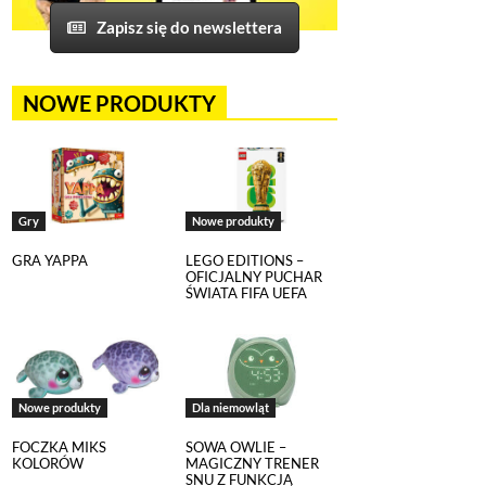
Zapisz się do newslettera
NOWE PRODUKTY
Gry
Nowe produkty
GRA YAPPA
LEGO EDITIONS –
OFICJALNY PUCHAR
ŚWIATA FIFA UEFA
Nowe produkty
Dla niemowląt
FOCZKA MIKS
SOWA OWLIE –
KOLORÓW
MAGICZNY TRENER
SNU Z FUNKCJĄ