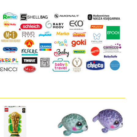
 że cenisz swoją prywatność. Wychodząc naprzeciw Twoim oczekiwani
la Ci kontrolować wykorzystywanie plików cookies oraz innych t
ane są na tej stronie w celu zapewnienia prawidłowego działania 
ich w celu korzystania z narzędzi zewnętrznych na zasadach opisa
kie stosowane przez tutaj pliki cookies, kliknij w poniższy przycis
ies
tywne i nie masz możliwości wyboru w tym zakresie. Są to pliki cookies,
onie oraz mechanizm logowania do konta użytkownika i utrzymywania ses