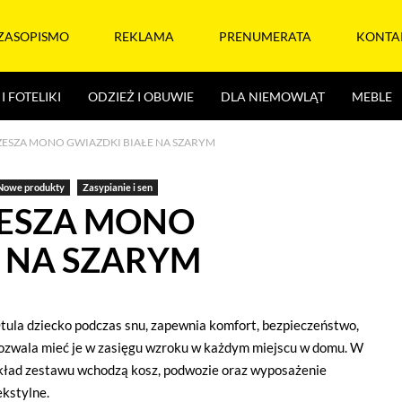
ZASOPISMO
REKLAMA
PRENUMERATA
KONTA
I FOTELIKI
ODZIEŻ I OBUWIE
DLA NIEMOWLĄT
MEBLE
ESZA MONO GWIAZDKI BIAŁE NA SZARYM
Nowe produkty
Zasypianie i sen
ŻESZA MONO
E NA SZARYM
tula dziecko podczas snu, zapewnia komfort, bezpieczeństwo,
ozwala mieć je w zasięgu wzroku w każdym miejscu w domu. W
kład zestawu wchodzą kosz, podwozie oraz wyposażenie
ekstylne.