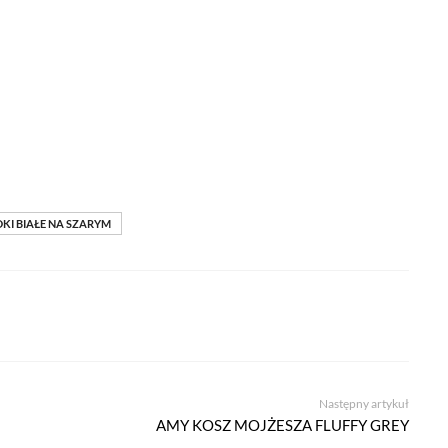
I BIAŁE NA SZARYM
Następny artykuł
AMY KOSZ MOJŻESZA FLUFFY GREY