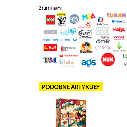
Zaufali nam:
Jeżeli tutaj zaglądasz, to znak,
wdrożony mechanizm, który pozwa
Pliki cookies własne wykorzystyw
a pliki cookies podmiotów trzec
w
polityce prywatności
.
Jeżeli chcesz zaakceptować wszyst
PODOBNE ARTYKUŁY
Akceptuję wszystkie pliki cook
Niezbędne pliki cookies
Te pliki cookies pozostają zawsze ak
funkcjonują m.in. formularze na str