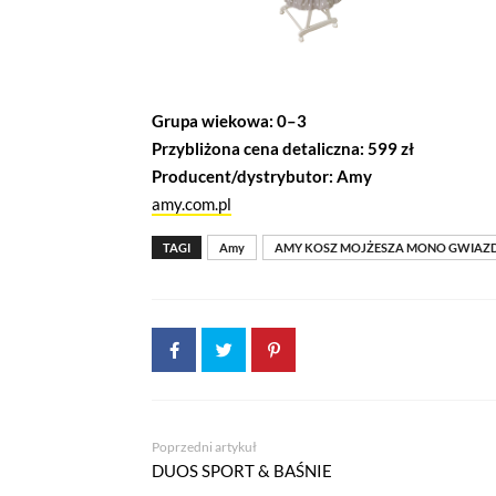
Grupa wiekowa: 0–3
Przybliżona cena detaliczna: 599 zł
Producent/dystrybutor: Amy
amy.com.pl
TAGI
Amy
AMY KOSZ MOJŻESZA MONO GWIAZDK
Poprzedni artykuł
DUOS SPORT & BAŚNIE