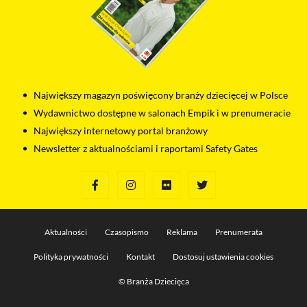
Największy magazyn poświęcony branży dziecięcej w Polsce
Wydawnictwo dostępne w salonach Empik i w prenumeracie
Największy internetowy portal branżowy
Newsletter z aktualnościami i raportami Safety Gates
Aktualności
Czasopismo
Reklama
Prenumerata
Polityka prywatności
Kontakt
Dostosuj ustawienia cookies
© Branża Dziecięca