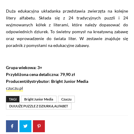
Duża edukacyjna układanka przedstawia zwierzęta na kolejne
litery alfabetu. Składa się z 24 tradycyjnych puzzli i 24
wyjmowanych kółek z literami, które należy dopasować do
odpowiednich dziurek. To świetny pomysł na kreatywną zabawę
oraz wprowadzenie do świata liter. W zestawie znajduje się
poradnik z pomysłami na edukacyjne zabawy.
Grupa wiekowa: 3+
Przybliżona cena detaliczna: 79,90 zł
Producent/dystrybutor: Bright Junior Media
czuczu.pl
TAGI
Bright Junior Media
Czuczu
DUUUŻE PUZZLE Z DZIURKĄ ALFABET