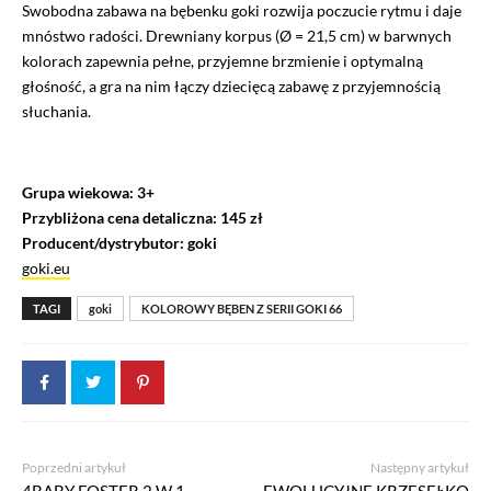
Swobodna zabawa na bębenku goki rozwija poczucie rytmu i daje
mnóstwo radości. Drewniany korpus (Ø = 21,5 cm) w barwnych
kolorach zapewnia pełne, przyjemne brzmienie i optymalną
głośność, a gra na nim łączy dziecięcą zabawę z przyjemnością
słuchania.
Grupa wiekowa: 3+
Przybliżona cena detaliczna: 145 zł
Producent/dystrybutor: goki
goki.eu
TAGI
goki
KOLOROWY BĘBEN Z SERII GOKI 66
Poprzedni artykuł
Następny artykuł