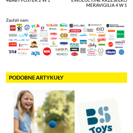
4BABY FOSTER 2 W 1
EWOLUCYJNE KRZESEŁKO
MERAVIGILIA 4 W 1
Zaufali nam:
PODOBNE ARTYKUŁY