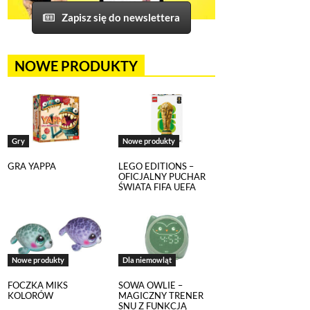
Zapisz się do newslettera
NOWE PRODUKTY
Gry
Nowe produkty
GRA YAPPA
LEGO EDITIONS –
OFICJALNY PUCHAR
ŚWIATA FIFA UEFA
Nowe produkty
Dla niemowląt
FOCZKA MIKS
SOWA OWLIE –
KOLORÓW
MAGICZNY TRENER
SNU Z FUNKCJĄ