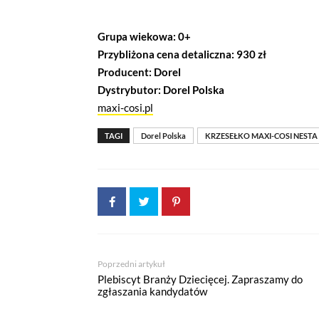
Grupa wiekowa: 0+
Przybliżona cena detaliczna: 930 zł
Producent: Dorel
Dystrybutor: Dorel Polska
maxi-cosi.pl
TAGI
Dorel Polska
KRZESEŁKO MAXI-COSI NESTA
Poprzedni artykuł
Plebiscyt Branży Dziecięcej. Zapraszamy do
zgłaszania kandydatów