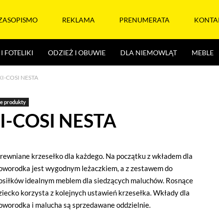
ZASOPISMO
REKLAMA
PRENUMERATA
KONTA
I FOTELIKI
ODZIEŻ I OBUWIE
DLA NIEMOWLĄT
MEBLE
I-COSI NESTA
e produkty
-COSI NESTA
rewniane krzesełko dla każdego. Na początku z wkładem dla
oworodka jest wygodnym leżaczkiem, a z zestawem do
osiłków idealnym meblem dla siedzących maluchów. Rosnące
ziecko korzysta z kolejnych ustawień krzesełka. Wkłady dla
oworodka i malucha są sprzedawane oddzielnie.