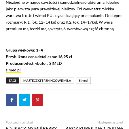
Niezbędne w nauce czystości i samodzielnego ubierania. Idealne
jako pierwsza para prawdziwej bielizny. Od wewnątrz miękka
warstwa frotte i wkład PUL ograniczający przemakanie. Dostępne
rozmiary: R.1. (ok. 12–14 kg) oraz R.2. (ok. 14–17kg). W wersji
premium majteczki mają wszytą 6-warstwową część chłonną.
Grupa wiekowa: 1–4
Przybliżona cena detaliczna: 16,95 zł
Producent/dystrybutor: SIMED
simed.pl
TAGI
MAJTECZKI TRENINGOWE MILA
Simed
Poprzedni artykuł
Następny artykuł
EDUKACYJNY MIŚ BERRY
B.BOX KUBEK 3 W 1 ZESTAW