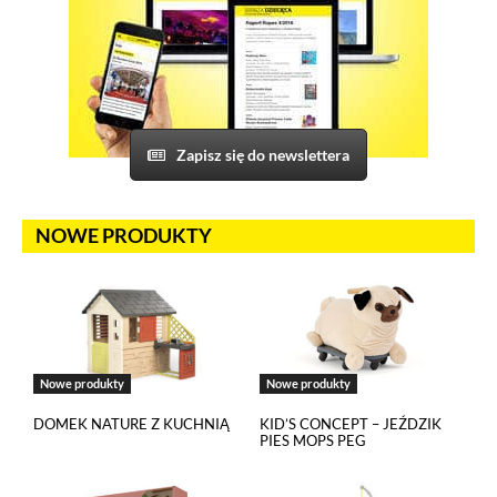
którym w sposób prawidłowy funkcjonują m.in. formularze
na stronie oraz mechanizm logowania do konta użytkownika
i utrzymywania sesji po zalogowaniu. Ponadto, w plikach
cookies własnych zapisywana jest informacja o dokonanych
przez Ciebie ustawieniach plików cookies.
Narzędzia Google
Zapisz się do newslettera
Korzystamy z Google Analytics, czyli narzędzia
pozwalającego na gromadzenie, przeglądanie i analizę
statystyk związanych z aktywnością użytkowników na naszej
NOWE PRODUKTY
stronie. Kod śledzący Google Analytics gromadzi informacje
na temat Twojej aktywności na naszej stronie, które mogą być
przez Google wykorzystywane przy budowaniu Twojego
profilu użytkownika. Ponadto, informacje z Google Analytics
mogą być wykorzystywane w ustawieniach kampanii
reklamowych prowadzonych z wykorzystaniem Google Ads.
Jeżeli sobie tego nie życzysz, możesz wyłączyć narzędzia
Nowe produkty
Nowe produkty
Google.
DOMEK NATURE Z KUCHNIĄ
KID’S CONCEPT – JEŹDZIK
PIES MOPS PEG
Salesflare
Korzystamy z Salesflare, narzędzia do zarządzania relacjami