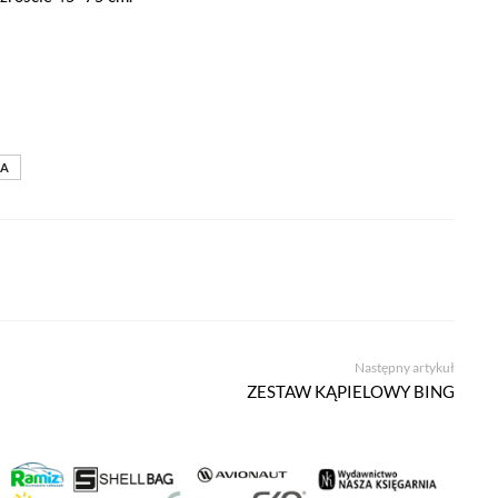
CA
Następny artykuł
ZESTAW KĄPIELOWY BING