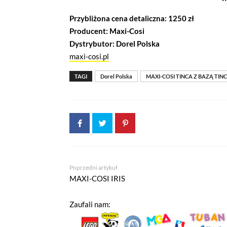
Przybliżona cena detaliczna: 1250 zł
Producent: Maxi-Cosi
Dystrybutor: Dorel Polska
maxi-cosi.pl
TAGI
Dorel Polska
MAXI-COSI TINCA Z BAZĄ TIN
Poprzedni artykuł
MAXI-COSI IRIS
Zaufali nam: