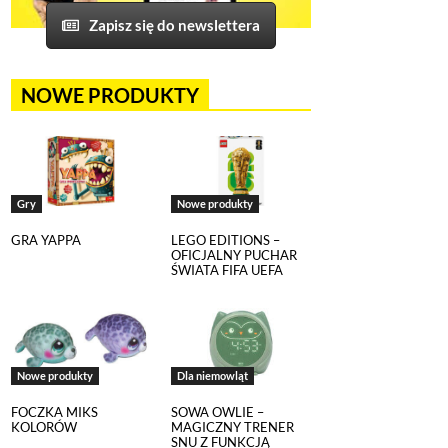
Zapisz się do newslettera
NOWE PRODUKTY
Gry
Nowe produkty
GRA YAPPA
LEGO EDITIONS –
OFICJALNY PUCHAR
ŚWIATA FIFA UEFA
Nowe produkty
Dla niemowląt
FOCZKA MIKS
SOWA OWLIE –
KOLORÓW
MAGICZNY TRENER
SNU Z FUNKCJĄ