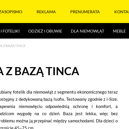
ZASOPISMO
REKLAMA
PRENUMERATA
KONTA
I FOTELIKI
ODZIEŻ I OBUWIE
DLA NIEMOWLĄT
MEBLE
A Z BAZĄ TINCA
A Z BAZĄ TINCA
ubiany fotelik dla niemowląt z segmentu ekonomicznego teraz
ostępny z dedykowaną bazą Isofix. Testowany zgodnie z i-Size.
apewnia niemowlęciu odpowiednią ochronę i komfort, a
odzicom wygodę na co dzień. Baza jest lekka, więc bez
roblemu można ją przepinać między samochodami. Dla dzieci o
zroście 45–75 cm.