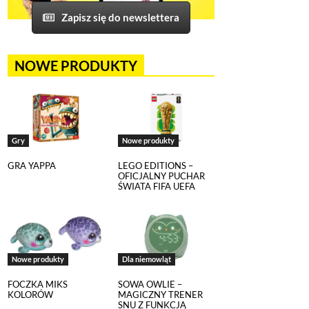
Zapisz się do newslettera
NOWE PRODUKTY
Gry
Nowe produkty
GRA YAPPA
LEGO EDITIONS –
OFICJALNY PUCHAR
ŚWIATA FIFA UEFA
Nowe produkty
Dla niemowląt
FOCZKA MIKS
SOWA OWLIE –
KOLORÓW
MAGICZNY TRENER
SNU Z FUNKCJĄ