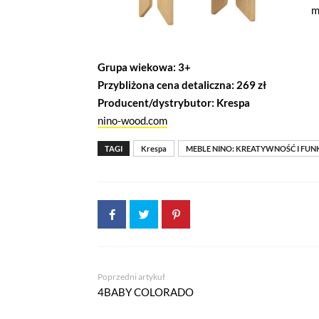
m
Grupa wiekowa: 3+
Przybliżona cena detaliczna: 269 zł
Producent/dystrybutor: Krespa
nino-wood.com
TAGI
Krespa
MEBLE NINO: KREATYWNOŚĆ I FU
Poprzedni artykuł
4BABY COLORADO