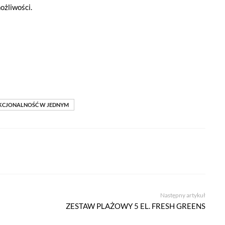
ożliwości.
NKCJONALNOŚĆ W JEDNYM
Następny artykuł
ZESTAW PLAŻOWY 5 EL. FRESH GREENS