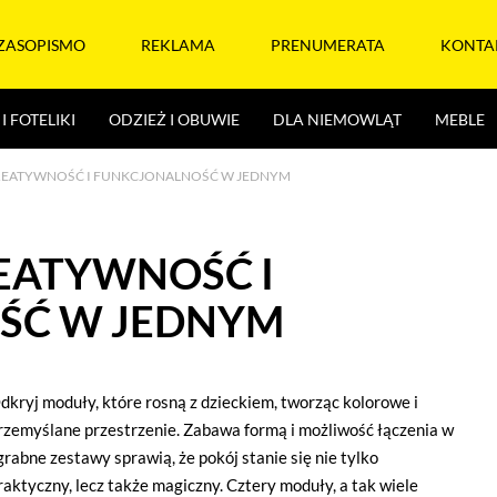
ZASOPISMO
REKLAMA
PRENUMERATA
KONTA
I FOTELIKI
ODZIEŻ I OBUWIE
DLA NIEMOWLĄT
MEBLE
KREATYWNOŚĆ I FUNKCJONALNOŚĆ W JEDNYM
REATYWNOŚĆ I
ŚĆ W JEDNYM
dkryj moduły, które rosną z dzieckiem, tworząc kolorowe i
rzemyślane przestrzenie. Zabawa formą i możliwość łączenia w
grabne zestawy sprawią, że pokój stanie się nie tylko
raktyczny, lecz także magiczny. Cztery moduły, a tak wiele