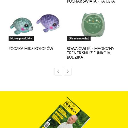
PUCHAR ŚWIATA FIFA UEFA
Korzystamy z Salesflare, narzędzia do zarządzania relacjami
z klientami. Salesflare używa plików cookies, aby
automatycznie gromadzić informacje na temat Twojej
interakcji z naszą stroną oraz z naszym zespołem sprzedaży.
Dane te pomagają nam lepiej rozumieć naszych klientów
i dostosowywać nasze działania do Twoich potrzeb. Jeżeli
Nowe produkty
Dla niemowląt
sobie tego nie życzysz, możesz wyłączyć pliki cookies
związane z Salesflare.
FOCZKA MIKS KOLORÓW
SOWA OWLIE – MAGICZNY
TRENER SNU Z FUNKCJĄ
BUDZIKA
Odtwarzacze multimedialne (YouTube, Vimeo)
Na tej stronie osadzane są multimedia z serwisów YouTube
i Vimeo. Odtwarzacze tych serwisów wykorzystują
do swojego prawidłowego działania pliki cookies pochodzące
od ich dostawców. Dostawcy mogą uzyskiwać dostęp
do informacji gromadzonych w plikach cookies. Możesz
wyłączyć pliki cookies związane z odtwarzaczami, ale wtedy
nie będziesz w stanie obejrzeć treści osadzonych w formie
odtwarzaczy.