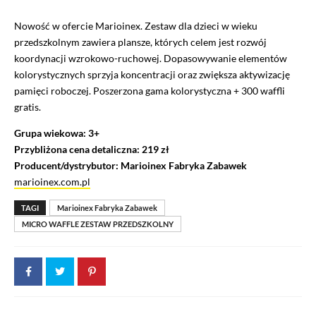
Nowość w ofercie Marioinex. Zestaw dla dzieci w wieku
przedszkolnym zawiera plansze, których celem jest rozwój
koordynacji wzrokowo-ruchowej. Dopasowywanie elementów
kolorystycznych sprzyja koncentracji oraz zwiększa aktywizację
pamięci roboczej. Poszerzona gama kolorystyczna + 300 waffli
gratis.
Grupa wiekowa: 3+
Przybliżona cena detaliczna: 219 zł
Producent/dystrybutor: Marioinex Fabryka Zabawek
marioinex.com.pl
TAGI
Marioinex Fabryka Zabawek
MICRO WAFFLE ZESTAW PRZEDSZKOLNY