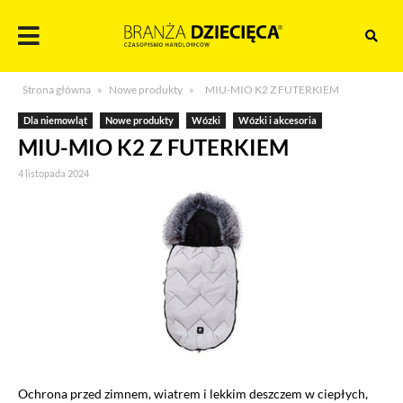
Skocz
do
treści
Branża
Strona główna
»
Nowe produkty
»
MIU-MIO K2 Z FUTERKIEM
dziecięca
Dla niemowląt
Nowe produkty
Wózki
Wózki i akcesoria
MIU-MIO K2 Z FUTERKIEM
4 listopada 2024
Ochrona przed zimnem, wiatrem i lekkim deszczem w ciepłych,