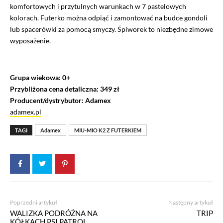
komfortowych i przytulnych warunkach w 7 pastelowych
kolorach. Futerko można odpiąć i zamontować na budce gondoli
lub spacerówki za pomocą smyczy. Śpiworek to niezbędne zimowe
wyposażenie.
Grupa wiekowa: 0+
Przybliżona cena detaliczna: 349 zł
Producent/dystrybutor: Adamex
adamex.pl
TAGI
Adamex
MIU-MIO K2 Z FUTERKIEM
Poprzedni artykuł
Następny artykuł
WALIZKA PODRÓŻNA NA
TRIP
KÓŁKACH PSI PATROL