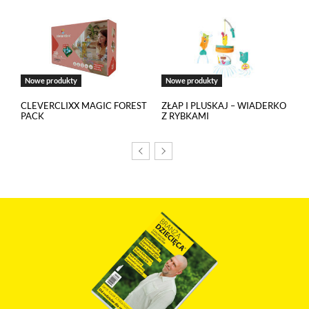
Korzystamy z Salesflare, narzędzia do zarządzania relacjami
z klientami. Salesflare używa plików cookies, aby
automatycznie gromadzić informacje na temat Twojej
interakcji z naszą stroną oraz z naszym zespołem sprzedaży.
Dane te pomagają nam lepiej rozumieć naszych klientów
i dostosowywać nasze działania do Twoich potrzeb. Jeżeli
Nowe produkty
Nowe produkty
sobie tego nie życzysz, możesz wyłączyć pliki cookies
związane z Salesflare.
CLEVERCLIXX MAGIC FOREST
ZŁAP I PLUSKAJ – WIADERKO
PACK
Z RYBKAMI
Odtwarzacze multimedialne (YouTube, Vimeo)
Na tej stronie osadzane są multimedia z serwisów YouTube
i Vimeo. Odtwarzacze tych serwisów wykorzystują
do swojego prawidłowego działania pliki cookies pochodzące
od ich dostawców. Dostawcy mogą uzyskiwać dostęp
do informacji gromadzonych w plikach cookies. Możesz
wyłączyć pliki cookies związane z odtwarzaczami, ale wtedy
nie będziesz w stanie obejrzeć treści osadzonych w formie
odtwarzaczy.