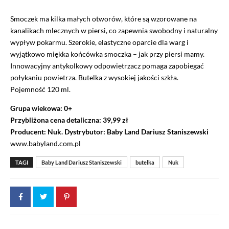
Smoczek ma kilka małych otworów, które są wzorowane na
kanalikach mlecznych w piersi, co zapewnia swobodny i naturalny
wypływ pokarmu. Szerokie, elastyczne oparcie dla warg i
wyjątkowo miękka końcówka smoczka – jak przy piersi mamy.
Innowacyjny antykolkowy odpowietrzacz pomaga zapobiegać
połykaniu powietrza. Butelka z wysokiej jakości szkła.
Pojemność 120 ml.
Grupa wiekowa: 0+
Przybliżona cena detaliczna: 39,99 zł
Producent: Nuk. Dystrybutor: Baby Land Dariusz Staniszewski
www.babyland.com.pl
TAGI
Baby Land Dariusz Staniszewski
butelka
Nuk