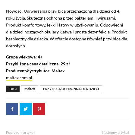
Nowość! Uniwersalna przyłbica przeznaczona dla dzieci od 4.
roku życia. Skuteczna ochrona przed bakteriami i wirusami.
Produkt komfortowy, lekki i łatwy w użytkowaniu. Odpowiedni
dla dzieci noszących okulary. Łatwa i prosta dezynfekcja. Produkt
bezpieczny dla dziecka. W ofercie dostępne również przyłbice dla
dorosłych.
Grupa wiekowa: 4+
Przybliżona cena detaliczna: 29 zł
Producent/dystrybutor: Maltex
maltex.com.pl
TAGI
Maltex
PRZYŁBICA OCHRONNA DLA DZIECI
Poprzedni artykuł
Następny artykuł