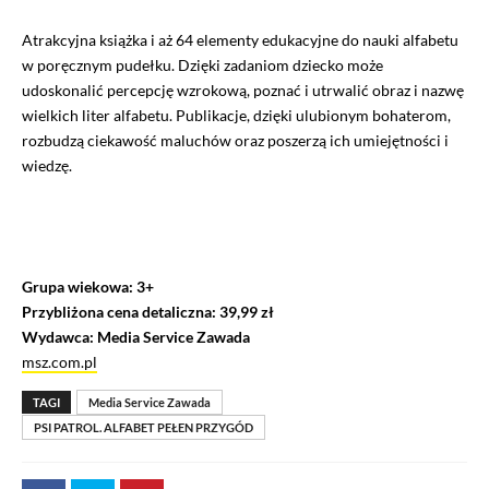
Atrakcyjna książka i aż 64 elementy edukacyjne do nauki alfabetu
w poręcznym pudełku. Dzięki zadaniom dziecko może
udoskonalić percepcję wzrokową, poznać i utrwalić obraz i nazwę
wielkich liter alfabetu. Publikacje, dzięki ulubionym bohaterom,
rozbudzą ciekawość maluchów oraz poszerzą ich umiejętności i
wiedzę.
Grupa wiekowa: 3+
Przybliżona cena detaliczna: 39,99 zł
Wydawca: Media Service Zawada
msz.com.pl
TAGI
Media Service Zawada
PSI PATROL. ALFABET PEŁEN PRZYGÓD