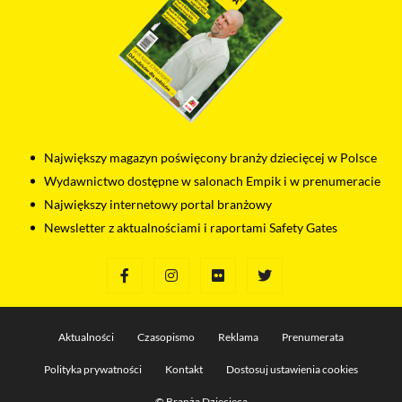
Największy magazyn poświęcony branży dziecięcej w Polsce
Wydawnictwo dostępne w salonach Empik i w prenumeracie
Największy internetowy portal branżowy
Newsletter z aktualnościami i raportami Safety Gates
Aktualności
Czasopismo
Reklama
Prenumerata
Polityka prywatności
Kontakt
Dostosuj ustawienia cookies
© Branża Dziecięca