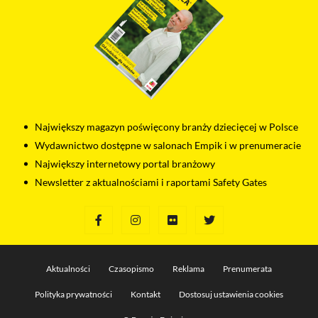
Największy magazyn poświęcony branży dziecięcej w Polsce
Wydawnictwo dostępne w salonach Empik i w prenumeracie
Największy internetowy portal branżowy
Newsletter z aktualnościami i raportami Safety Gates
Aktualności
Czasopismo
Reklama
Prenumerata
Polityka prywatności
Kontakt
Dostosuj ustawienia cookies