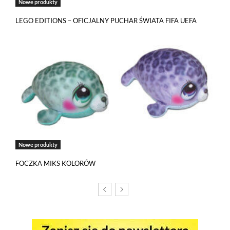
Nowe produkty
LEGO EDITIONS – OFICJALNY PUCHAR ŚWIATA FIFA UEFA
Jeżeli tutaj zaglądasz, to znak, że cenisz swoją prywatność.
Wychodząc naprzeciw Twoim oczekiwaniom, na tej stronie został
wdrożony mechanizm, który pozwala Ci kontrolować
wykorzystywanie plików cookies oraz innych technologii
śledzących.
Pliki cookies własne wykorzystywane są na tej stronie w celu
zapewnienia prawidłowego działania poszczególnych funkcji
strony a pliki cookies podmiotów trzecich w celu korzystania
z narzędzi zewnętrznych na zasadach opisanych szczegółowo
w
polityce prywatności
.
Nowe produkty
Jeżeli chcesz zaakceptować wszystkie stosowane przez tutaj pliki
FOCZKA MIKS KOLORÓW
cookies, kliknij w poniższy przycisk.
Akceptuję wszystkie pliki cookies
Niezbędne pliki cookies