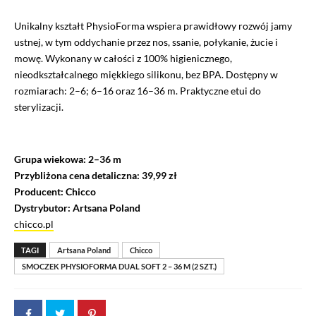
Unikalny kształt PhysioForma wspiera prawidłowy rozwój jamy
ustnej, w tym oddychanie przez nos, ssanie, połykanie, żucie i
mowę. Wykonany w całości z 100% higienicznego,
nieodkształcalnego miękkiego silikonu, bez BPA. Dostępny w
rozmiarach: 2–6; 6–16 oraz 16–36 m. Praktyczne etui do
sterylizacji.
Grupa wiekowa: 2–36 m
Przybliżona cena detaliczna: 39,99 zł
Producent: Chicco
Dystrybutor: Artsana Poland
chicco.pl
TAGI
Artsana Poland
Chicco
SMOCZEK PHYSIOFORMA DUAL SOFT 2 – 36 M (2 SZT.)