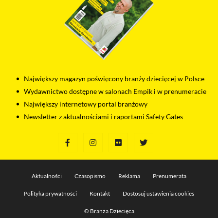
Największy magazyn poświęcony branży dziecięcej w Polsce
Wydawnictwo dostępne w salonach Empik i w prenumeracie
Największy internetowy portal branżowy
Newsletter z aktualnościami i raportami Safety Gates
Aktualności
Czasopismo
Reklama
Prenumerata
Polityka prywatności
Kontakt
Dostosuj ustawienia cookies
© Branża Dziecięca