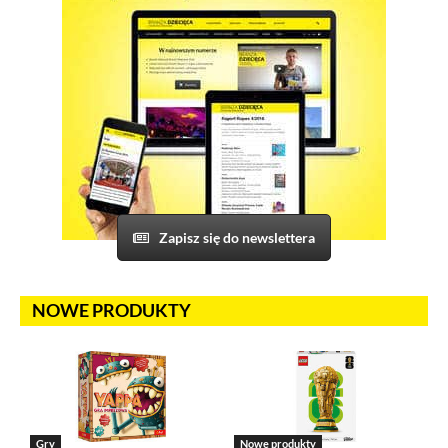
Te pliki cookies pozostają zawsze aktywne i nie masz
możliwości wyboru w tym zakresie. Są to pliki cookies, dzięki
którym w sposób prawidłowy funkcjonują m.in. formularze
na stronie oraz mechanizm logowania do konta użytkownika
i utrzymywania sesji po zalogowaniu. Ponadto, w plikach
cookies własnych zapisywana jest informacja o dokonanych
przez Ciebie ustawieniach plików cookies.
Narzędzia Google
Korzystamy z Google Analytics, czyli narzędzia
Zapisz się do newslettera
pozwalającego na gromadzenie, przeglądanie i analizę
statystyk związanych z aktywnością użytkowników na naszej
stronie. Kod śledzący Google Analytics gromadzi informacje
na temat Twojej aktywności na naszej stronie, które mogą być
NOWE PRODUKTY
przez Google wykorzystywane przy budowaniu Twojego
profilu użytkownika. Ponadto, informacje z Google Analytics
mogą być wykorzystywane w ustawieniach kampanii
reklamowych prowadzonych z wykorzystaniem Google Ads.
Jeżeli sobie tego nie życzysz, możesz wyłączyć narzędzia
Google.
Gry
Nowe produkty