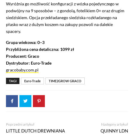
Wyróżnia go możliwość konfiguracji z wózka pojedynczego w
podwójny na 9 sposobów – z gondolą, fotelikiem 0+ oraz drugim
siedziskiem. Opcja przekładanego siedziska rozkładanego na
płasko wraz z dużym koszem na zakupy pozwoli na dalekie
spacery.
Grupa wiekowa: 0–3
Przybliżona cena detaliczna: 1099 zł
Producent: Graco
Dystrybutor: Euro-Trade
gracobaby.com.pl
TAGI
Euro-Trade
TIME2GROW GRACO
Poprzedni artykuł
Następny artykuł
LITTLE DUTCH DREWNIANA
QUINNY LDN