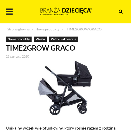
Skocz
do
treści
Branża
Strona główna
»
Nowe produkty
»
TIME2GROW GRACO
dziecięca
Nowe produkty
Wózki
Wózki i akcesoria
TIME2GROW GRACO
22 czerwca 2020
Unikalny wózek wielofunkcyjny, który rośnie razem z rodziną.