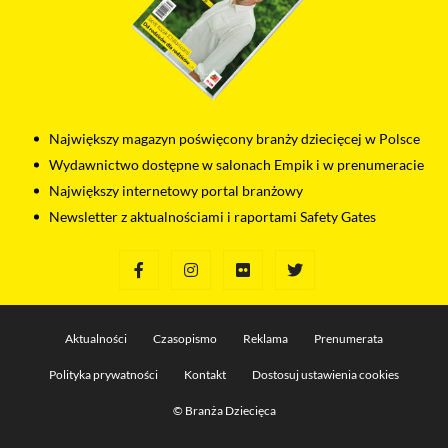
Największy magazyn poświęcony branży dziecięcej w Polsce
Wydawnictwo dostępne w salonach Empik i w prenumeracie
Największy internetowy portal branżowy
Newsletter z aktualnościami i raportami Safety Gates
Aktualności
Czasopismo
Reklama
Prenumerata
Polityka prywatności
Kontakt
Dostosuj ustawienia cookies
© Branża Dziecięca