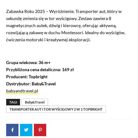
Zabawka Roku 2025 – Wyróżnienie. Transporter aut, który w
sekundę zmienia się w tor wyścigowy. Zestaw zawiera 8
magnetycznych autek, dźwig i kierowcę, oferując aktywną,
rozwijającą zabawę w duchu Montessori. Idealny do wyścigów,
ćwiczenia motoryki i kreatywnej eksploracji.
Grupa wiekowa: 36 m+
Przybliżona cena detaliczna: 169 zł
Producent: Topbright
Dystrybutor: Baby&Travel
babyandtravel.pl
TAGI
Baby&Travel
TRANSPORTER AUT I TOR WYŚCIGOWY 2 W 1 TOPBRIGHT