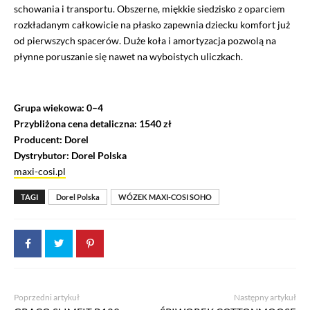
schowania i transportu. Obszerne, miękkie siedzisko z oparciem
rozkładanym całkowicie na płasko zapewnia dziecku komfort już
od pierwszych spacerów. Duże koła i amortyzacja pozwolą na
płynne poruszanie się nawet na wyboistych uliczkach.
Grupa wiekowa: 0–4
Przybliżona cena detaliczna: 1540 zł
Producent: Dorel
Dystrybutor: Dorel Polska
maxi-cosi.pl
TAGI
Dorel Polska
WÓZEK MAXI-COSI SOHO
Poprzedni artykuł
Następny artykuł