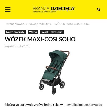
Skocz
do
treści
Branża
Strona główna
»
Nowe produkty
»
WÓZEK MAXI-COSI SOHO
dziecięca
Nowe produkty
Wózki
Wózki i akcesoria
WÓZEK MAXI-COSI SOHO
26 października 2023
Można go sprawnie złożyć jedną ręką w niewielką kostkę, łatwą do