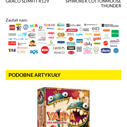
GRACO SLIMFIT R129
ŚPIWOREK COTTONMOOSE
THUNDER
Zaufali nam:
PODOBNE ARTYKUŁY