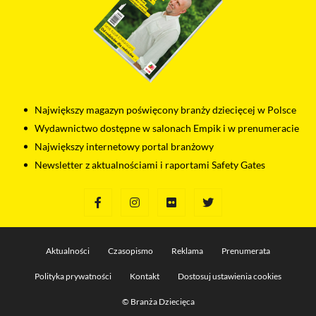
Największy magazyn poświęcony branży dziecięcej w Polsce
Wydawnictwo dostępne w salonach Empik i w prenumeracie
Największy internetowy portal branżowy
Newsletter z aktualnościami i raportami Safety Gates
Aktualności
Czasopismo
Reklama
Prenumerata
Polityka prywatności
Kontakt
Dostosuj ustawienia cookies
© Branża Dziecięca