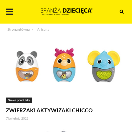
Skocz
do
treści
Branża
Strona główna
»
Artsana
dziecięca
Nowe produkty
ZWIERZAKI AKTYWIZAKI CHICCO
7 kwietnia 2025