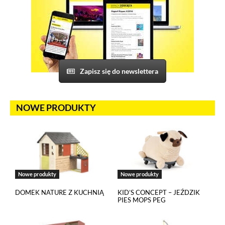
Na tej stronie osadzane są multimedia z serwisów YouTube
i Vimeo. Odtwarzacze tych serwisów wykorzystują
do swojego prawidłowego działania pliki cookies pochodzące
od ich dostawców. Dostawcy mogą uzyskiwać dostęp
do informacji gromadzonych w plikach cookies. Możesz
wyłączyć pliki cookies związane z odtwarzaczami, ale wtedy
nie będziesz w stanie obejrzeć treści osadzonych w formie
odtwarzaczy.
Zapisz się do newslettera
NOWE PRODUKTY
Nowe produkty
Nowe produkty
DOMEK NATURE Z KUCHNIĄ
KID’S CONCEPT – JEŹDZIK
PIES MOPS PEG