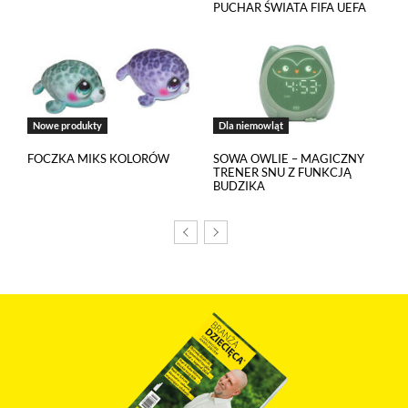
PUCHAR ŚWIATA FIFA UEFA
w
polityce prywatności
.
Jeżeli chcesz zaakceptować wszystkie stosowane przez tutaj pliki
cookies, kliknij w poniższy przycisk.
Akceptuję wszystkie pliki cookies
Nowe produkty
Dla niemowląt
FOCZKA MIKS KOLORÓW
SOWA OWLIE – MAGICZNY
Niezbędne pliki cookies
TRENER SNU Z FUNKCJĄ
BUDZIKA
Te pliki cookies pozostają zawsze aktywne i nie masz
możliwości wyboru w tym zakresie. Są to pliki cookies, dzięki
którym w sposób prawidłowy funkcjonują m.in. formularze
na stronie oraz mechanizm logowania do konta użytkownika
i utrzymywania sesji po zalogowaniu. Ponadto, w plikach
cookies własnych zapisywana jest informacja o dokonanych
przez Ciebie ustawieniach plików cookies.
Narzędzia Google
Korzystamy z Google Analytics, czyli narzędzia
pozwalającego na gromadzenie, przeglądanie i analizę