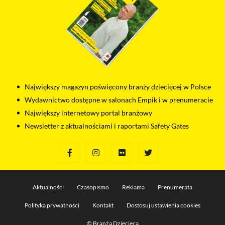
pozwalającego na gromadzenie, przeglądanie i analizę
statystyk związanych z aktywnością użytkowników na naszej
stronie. Kod śledzący Google Analytics gromadzi informacje
na temat Twojej aktywności na naszej stronie, które mogą być
przez Google wykorzystywane przy budowaniu Twojego
profilu użytkownika. Ponadto, informacje z Google Analytics
mogą być wykorzystywane w ustawieniach kampanii
reklamowych prowadzonych z wykorzystaniem Google Ads.
Jeżeli sobie tego nie życzysz, możesz wyłączyć narzędzia
Największy magazyn poświęcony branży dziecięcej w Polsce
Google.
Wydawnictwo dostępne w salonach Empik i w prenumeracie
Największy internetowy portal branżowy
Salesflare
Newsletter z aktualnościami i raportami Safety Gates
Korzystamy z Salesflare, narzędzia do zarządzania relacjami
z klientami. Salesflare używa plików cookies, aby
automatycznie gromadzić informacje na temat Twojej
interakcji z naszą stroną oraz z naszym zespołem sprzedaży.
Dane te pomagają nam lepiej rozumieć naszych klientów
i dostosowywać nasze działania do Twoich potrzeb. Jeżeli
Aktualności
Czasopismo
Reklama
Prenumerata
sobie tego nie życzysz, możesz wyłączyć pliki cookies
związane z Salesflare.
Polityka prywatności
Kontakt
Dostosuj ustawienia cookies
© Branża Dziecięca