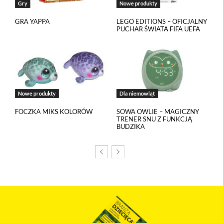
Gry
Nowe produkty
z narzędzi zewnętrznych na zasadach opisanych szczegółowo
w
polityce prywatności
.
GRA YAPPA
LEGO EDITIONS – OFICJALNY
PUCHAR ŚWIATA FIFA UEFA
Jeżeli chcesz zaakceptować wszystkie stosowane przez tutaj pliki
cookies, kliknij w poniższy przycisk.
Akceptuję wszystkie pliki cookies
Nowe produkty
Dla niemowląt
Niezbędne pliki cookies
FOCZKA MIKS KOLORÓW
SOWA OWLIE – MAGICZNY
Te pliki cookies pozostają zawsze aktywne i nie masz
TRENER SNU Z FUNKCJĄ
BUDZIKA
możliwości wyboru w tym zakresie. Są to pliki cookies, dzięki
którym w sposób prawidłowy funkcjonują m.in. formularze
na stronie oraz mechanizm logowania do konta użytkownika
i utrzymywania sesji po zalogowaniu. Ponadto, w plikach
cookies własnych zapisywana jest informacja o dokonanych
przez Ciebie ustawieniach plików cookies.
Narzędzia Google
Korzystamy z Google Analytics, czyli narzędzia