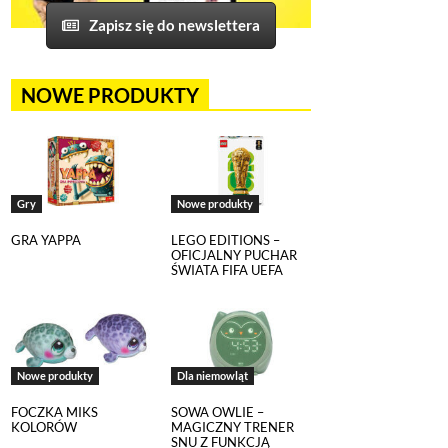
Zapisz się do newslettera
NOWE PRODUKTY
Gry
Nowe produkty
GRA YAPPA
LEGO EDITIONS –
OFICJALNY PUCHAR
ŚWIATA FIFA UEFA
om, na tej stronie został
echnologii śledzących.
poszczególnych funkcji strony
nych szczegółowo
Nowe produkty
Dla niemowląt
FOCZKA MIKS
SOWA OWLIE –
KOLORÓW
MAGICZNY TRENER
k.
SNU Z FUNKCJĄ