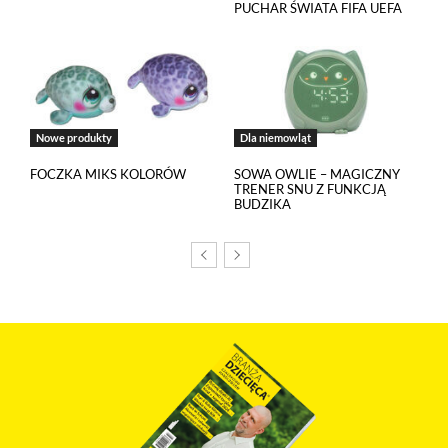
PUCHAR ŚWIATA FIFA UEFA
w
polityce prywatności
.
Jeżeli chcesz zaakceptować wszystkie stosowane przez tutaj pliki
cookies, kliknij w poniższy przycisk.
Akceptuję wszystkie pliki cookies
Nowe produkty
Dla niemowląt
FOCZKA MIKS KOLORÓW
SOWA OWLIE – MAGICZNY
Niezbędne pliki cookies
TRENER SNU Z FUNKCJĄ
BUDZIKA
Te pliki cookies pozostają zawsze aktywne i nie masz
możliwości wyboru w tym zakresie. Są to pliki cookies, dzięki
którym w sposób prawidłowy funkcjonują m.in. formularze
na stronie oraz mechanizm logowania do konta użytkownika
i utrzymywania sesji po zalogowaniu. Ponadto, w plikach
cookies własnych zapisywana jest informacja o dokonanych
przez Ciebie ustawieniach plików cookies.
Narzędzia Google
Korzystamy z Google Analytics, czyli narzędzia
pozwalającego na gromadzenie, przeglądanie i analizę