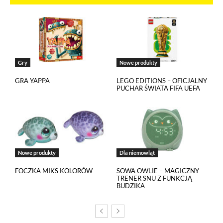
Niezbędne pliki cookies
Te pliki cookies pozostają zawsze aktywne i nie masz
możliwości wyboru w tym zakresie. Są to pliki cookies, dzięki
którym w sposób prawidłowy funkcjonują m.in. formularze
Gry
Nowe produkty
na stronie oraz mechanizm logowania do konta użytkownika
i utrzymywania sesji po zalogowaniu. Ponadto, w plikach
GRA YAPPA
LEGO EDITIONS – OFICJALNY
cookies własnych zapisywana jest informacja o dokonanych
PUCHAR ŚWIATA FIFA UEFA
przez Ciebie ustawieniach plików cookies.
Narzędzia Google
Korzystamy z Google Analytics, czyli narzędzia
pozwalającego na gromadzenie, przeglądanie i analizę
Nowe produkty
Dla niemowląt
statystyk związanych z aktywnością użytkowników na naszej
stronie. Kod śledzący Google Analytics gromadzi informacje
FOCZKA MIKS KOLORÓW
SOWA OWLIE – MAGICZNY
na temat Twojej aktywności na naszej stronie, które mogą być
TRENER SNU Z FUNKCJĄ
BUDZIKA
przez Google wykorzystywane przy budowaniu Twojego
profilu użytkownika. Ponadto, informacje z Google Analytics
mogą być wykorzystywane w ustawieniach kampanii
reklamowych prowadzonych z wykorzystaniem Google Ads.