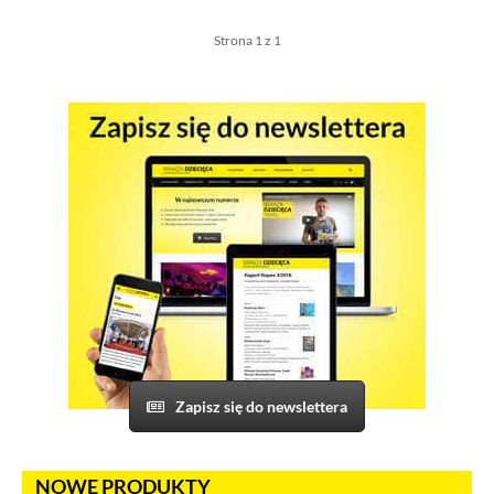
Strona 1 z 1
Jeżeli tutaj zaglądasz, to znak, że cenisz swoją prywatność.
Wychodząc naprzeciw Twoim oczekiwaniom, na tej stronie został
wdrożony mechanizm, który pozwala Ci kontrolować
wykorzystywanie plików cookies oraz innych technologii
śledzących.
Pliki cookies własne wykorzystywane są na tej stronie w celu
zapewnienia prawidłowego działania poszczególnych funkcji
strony a pliki cookies podmiotów trzecich w celu korzystania
z narzędzi zewnętrznych na zasadach opisanych szczegółowo
w
polityce prywatności
.
Jeżeli chcesz zaakceptować wszystkie stosowane przez tutaj pliki
Zapisz się do newslettera
cookies, kliknij w poniższy przycisk.
Akceptuję wszystkie pliki cookies
NOWE PRODUKTY