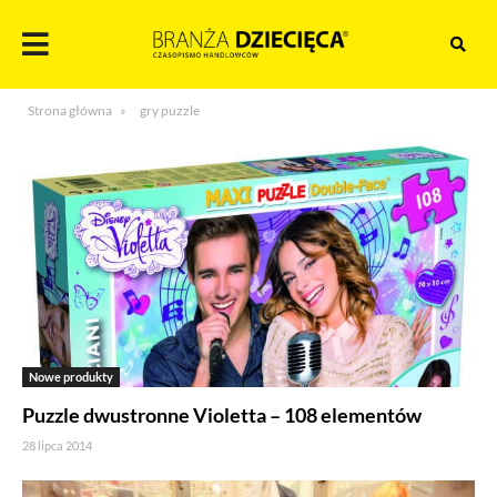
Skocz
do
treści
Branża
Strona główna
»
gry puzzle
dziecięca
Nowe produkty
Puzzle dwustronne Violetta – 108 elementów
28 lipca 2014