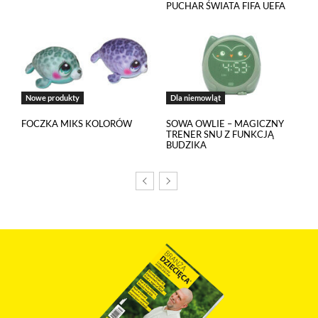
PUCHAR ŚWIATA FIFA UEFA
w
polityce prywatności
.
Jeżeli chcesz zaakceptować wszystkie stosowane przez tutaj pliki
cookies, kliknij w poniższy przycisk.
Akceptuję wszystkie pliki cookies
Nowe produkty
Dla niemowląt
FOCZKA MIKS KOLORÓW
SOWA OWLIE – MAGICZNY
Niezbędne pliki cookies
TRENER SNU Z FUNKCJĄ
BUDZIKA
Te pliki cookies pozostają zawsze aktywne i nie masz
możliwości wyboru w tym zakresie. Są to pliki cookies, dzięki
którym w sposób prawidłowy funkcjonują m.in. formularze
na stronie oraz mechanizm logowania do konta użytkownika
i utrzymywania sesji po zalogowaniu. Ponadto, w plikach
cookies własnych zapisywana jest informacja o dokonanych
przez Ciebie ustawieniach plików cookies.
Narzędzia Google
Korzystamy z Google Analytics, czyli narzędzia
pozwalającego na gromadzenie, przeglądanie i analizę