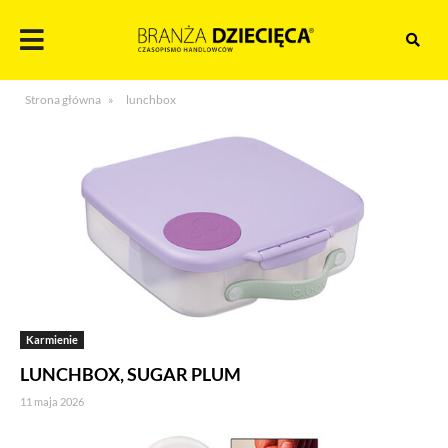
Skocz
do
treści
Branża
Strona główna
»
lunchbox
dziecięca
Karmienie
LUNCHBOX, SUGAR PLUM
11 maja 2026