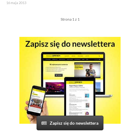
16 maja 2013
Strona 1 z 1
Jeżeli tutaj zaglądasz, to znak, że cenisz swoją prywatność.
Wychodząc naprzeciw Twoim oczekiwaniom, na tej stronie został
wdrożony mechanizm, który pozwala Ci kontrolować
wykorzystywanie plików cookies oraz innych technologii
śledzących.
Pliki cookies własne wykorzystywane są na tej stronie w celu
zapewnienia prawidłowego działania poszczególnych funkcji
strony a pliki cookies podmiotów trzecich w celu korzystania
z narzędzi zewnętrznych na zasadach opisanych szczegółowo
w
polityce prywatności
.
Jeżeli chcesz zaakceptować wszystkie stosowane przez tutaj pliki
cookies, kliknij w poniższy przycisk.
Zapisz się do newslettera
Akceptuję wszystkie pliki cookies