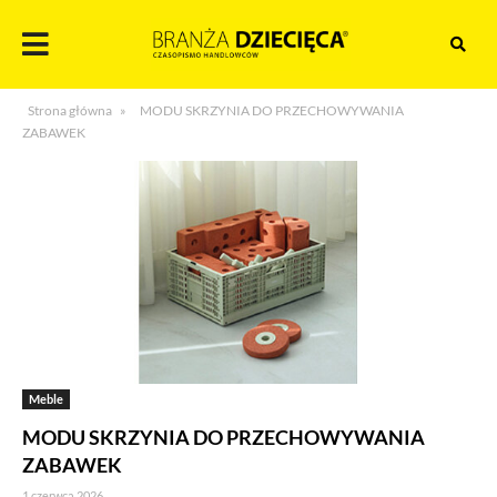
Skocz
do
treści
Branża
Strona główna
»
MODU SKRZYNIA DO PRZECHOWYWANIA
dziecięca
ZABAWEK
Meble
MODU SKRZYNIA DO PRZECHOWYWANIA
ZABAWEK
1 czerwca 2026