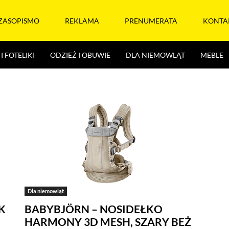
ZASOPISMO
REKLAMA
PRENUMERATA
KONTA
I FOTELIKI
ODZIEŻ I OBUWIE
DLA NIEMOWLĄT
MEBLE
Dla niemowląt
K
BABYBJÖRN – NOSIDEŁKO
HARMONY 3D MESH, SZARY BEŻ