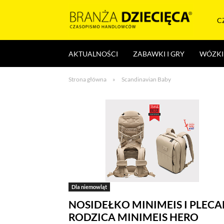
Skocz
do
C
treści
Branża
AKTUALNOŚCI
ZABAWKI I GRY
WÓZKI 
dziecięca
Strona główna
»
Scandinavian Baby
Dla niemowląt
NOSIDEŁKO MINIMEIS I PLECA
RODZICA MINIMEIS HERO