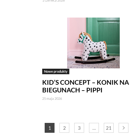
1 czerwca 2026
Jeżeli chcesz zaakceptować wszyst
Akceptuję wszystkie pliki cook
Niezbędne pliki cookies
Te pliki cookies pozostają zawsze ak
funkcjonują m.in. formularze na str
w plikach cookies własnych zapisywa
Nowe produkty
KID’S CONCEPT – KONIK NA
Narzędzia Google
BIEGUNACH – PIPPI
Korzystamy z Google Analytics, czyli
użytkowników na naszej stronie. Kod
25 maja 2026
być przez Google wykorzystywane pr
wykorzystywane w ustawieniach kamp
wyłączyć narzędzia Google.
1
2
3
…
21
Salesflare