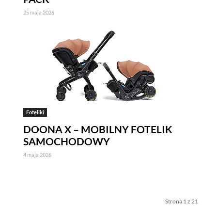
kie stosowane przez tutaj pliki cookies, kliknij w poniższy przycis
25 maja 2026
ies
tywne i nie masz możliwości wyboru w tym zakresie. Są to pliki cookies,
onie oraz mechanizm logowania do konta użytkownika i utrzymywania ses
na jest informacja o dokonanych przez Ciebie ustawieniach plików cooki
Foteliki
DOONA X – MOBILNY FOTELIK
SAMOCHODOWY
 narzędzia pozwalającego na gromadzenie, przeglądanie i analizę statyst
 śledzący Google Analytics gromadzi informacje na temat Twojej aktywno
4 maja 2026
zy budowaniu Twojego profilu użytkownika. Ponadto, informacje z Goog
anii reklamowych prowadzonych z wykorzystaniem Google Ads. Jeżeli so
Strona 1 z 21