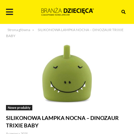
Skocz
do
treści
Branża
Strona główna
»
SILIKONOWA LAMPKA NOCNA – DINOZAUR TRIXIE
dziecięca
BABY
Nowe produkty
SILIKONOWA LAMPKA NOCNA – DINOZAUR
TRIXIE BABY
9 czerwca 2025