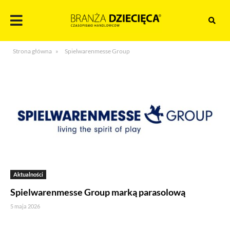
Skocz
do
treści
Branża
Strona główna
»
Spielwarenmesse Group
dziecięca
Aktualności
Spielwarenmesse Group marką parasolową
5 maja 2026